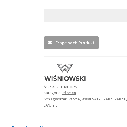
Frage nach Produkt
Artikelnummer:
n. v.
Kategorie:
Pforten
Schlagwörter:
Pforte
,
Wisniowski
,
Zaun
,
Zauns
EAN: n. v.