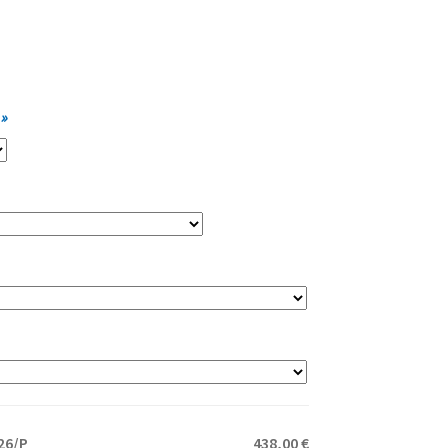
 »
26/P
438,00 €