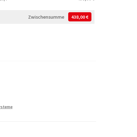
Zwischensumme
438,00 €
ysteme