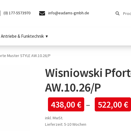
Suchen
Suchen
(0) 177-5573970
info@eadams-gmbh.de
nach:
Antriebe & Funktechnik
orte Muster STYLE AW.10.26/P
Wisniowski Pfort
AW.10.26/P
438,00
€
–
522,00
€
inkl. MwSt.
Lieferzeit:
5-10 Wochen