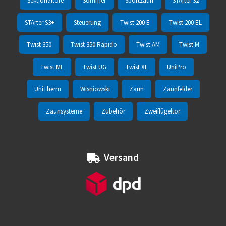
Sektionaltore
Sommer
Sportzaun
STArter S2
STArter S3+
Steuerung
Twist 200 E
Twist 200 EL
Twist 350
Twist 350 Rapido
Twist AM
Twist M
Twist ML
Twist UG
Twist XL
UniPro
UniTherm
Wisniowski
Zaun
Zaunfelder
Zaunsysteme
Zubehör
Zweiflügeltor
Versand