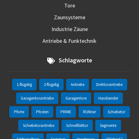
Tore
Zaunsysteme
Industrie Zäune
Antriebe & Funktechnik
Schlagworte
1-flügelig
2-flügelig
Antriebe
Drehtorantriebe
Garagentorantriebe
Garagentore
Handsender
Pforte
Pfosten
PRIME
RUNner
Schiebetor
Schiebetorantriebe
Schnellfalttor
Segmente