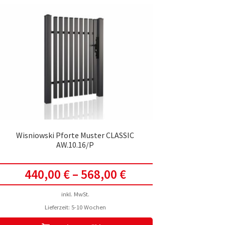
auf.
Die
Optionen
können
auf
der
te
Produktseite
gewählt
werden
Wisniowski Pforte Muster CLASSIC
AW.10.16/P
440,00
€
–
568,00
€
inkl. MwSt.
Lieferzeit:
5-10 Wochen
Dieses