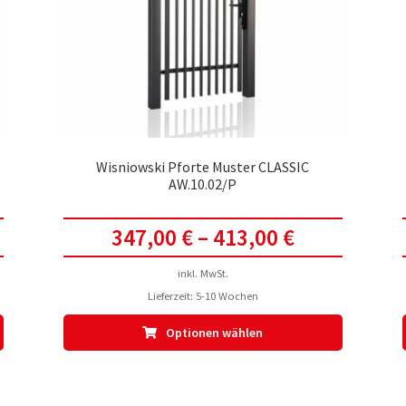
Wisniowski Pforte Muster CLASSIC
AW.10.02/P
347,00
€
–
413,00
€
inkl. MwSt.
Lieferzeit:
5-10 Wochen
Dieses
Dieses
Optionen wählen
Produkt
Produkt
weist
weist
mehrere
mehrere
Varianten
Varianten