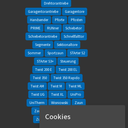
Drehtorantriebe
Garagentorantriebe
Garagentore
Handsender
Pforte
Pfosten
PRIME
RUNner
Schiebetor
Schiebetorantriebe
Schnellfalttor
Segmente
Sektionaltore
Sommer
Sportzaun
STArter S2
STArter S3+
Steuerung
Twist 200 E
Twist 200 EL
Twist 350
Twist 350 Rapido
Twist AM
Twist M
Twist ML
Twist UG
Twist XL
UniPro
UniTherm
Wisniowski
Zaun
Zaunfelder
Zaunsysteme
Cookies
Zubehör
Zweiflügeltor