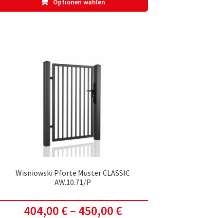
Optionen wählen
Produkt
weist
mehrere
Varianten
auf.
Die
Optionen
können
auf
der
te
Produktseite
gewählt
werden
Wisniowski Pforte Muster CLASSIC
AW.10.71/P
404,00
€
–
450,00
€