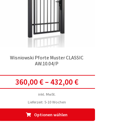
Wisniowski Pforte Muster CLASSIC
AW.10.04/P
360,00
€
–
432,00
€
inkl. MwSt.
Lieferzeit:
5-10 Wochen
Dieses
Optionen wählen
Produkt
weist
mehrere
Varianten