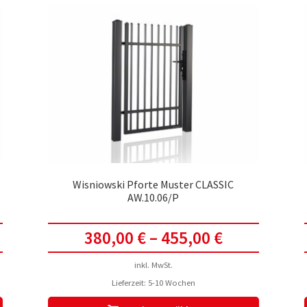
auf.
auf.
Die
Die
Optionen
Optionen
können
können
auf
auf
der
der
Produktseite
Produktsei
gewählt
gewählt
werden
werden
Wisniowski Pforte Muster CLASSIC
AW.10.06/P
380,00
€
–
455,00
€
inkl. MwSt.
Lieferzeit:
5-10 Wochen
Dieses
Dieses