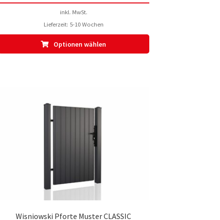
inkl. MwSt.
Lieferzeit:
5-10 Wochen
Dieses
Optionen wählen
Produkt
weist
mehrere
Varianten
auf.
Die
Optionen
können
auf
der
te
Produktseite
gewählt
werden
Wisniowski Pforte Muster CLASSIC