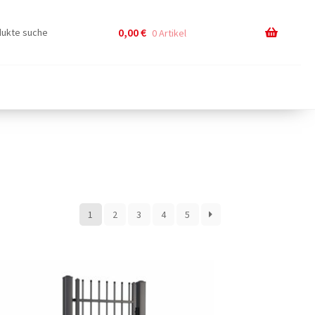
0,00
€
0 Artikel
1
2
3
4
5