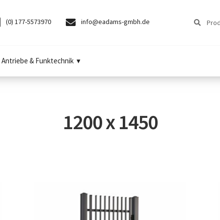
Suchen
Suchen
(0) 177-5573970
info@eadams-gmbh.de
nach:
Antriebe & Funktechnik
1200 x 1450