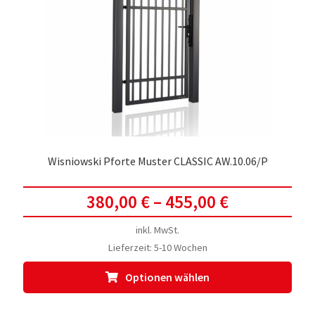
Opti
kön
auf
der
Prod
gewä
werd
Wisniowski Pforte Muster CLASSIC AW.10.06/P
380,00
€
–
455,00
€
inkl. MwSt.
Lieferzeit:
5-10 Wochen
Dies
Optionen wählen
Prod
weis