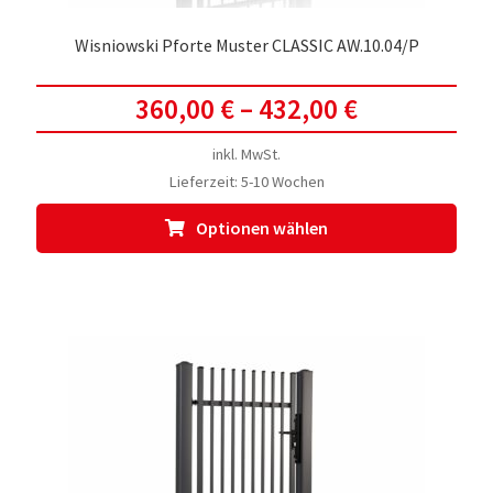
Wisniowski Pforte Muster CLASSIC AW.10.04/P
360,00
€
–
432,00
€
inkl. MwSt.
Lieferzeit:
5-10 Wochen
Dies
Optionen wählen
Prod
weis
meh
Vari
auf.
Die
Opti
kön
auf
der