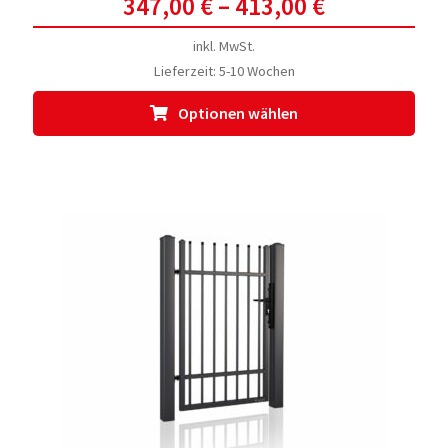
347,00
€
–
413,00
€
inkl. MwSt.
Lieferzeit:
5-10 Wochen
Dies
Optionen wählen
Prod
weis
meh
Vari
auf.
Die
Opti
kön
auf
der
Prod
gewä
werd