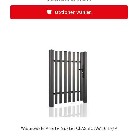
Dies
Optionen wählen
Prod
weis
meh
Vari
auf.
Die
Opti
kön
auf
der
Prod
gewä
werd
Wisniowski Pforte Muster CLASSIC AW.10.17/P