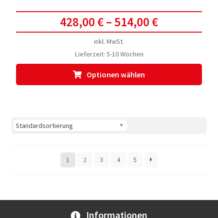
428,00
€
–
514,00
€
inkl. MwSt.
Lieferzeit:
5-10 Wochen
Dies
Optionen wählen
Prod
weis
meh
Vari
auf.
Die
Opti
1
2
3
4
5
kön
auf
der
Prod
gewä
Informationen