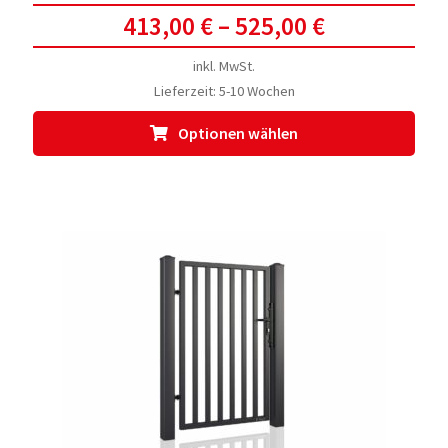
413,00
€
–
525,00
€
inkl. MwSt.
Lieferzeit:
5-10 Wochen
Dies
Optionen wählen
Prod
weis
meh
Vari
auf.
Die
Opti
kön
auf
der
Prod
gewä
werd