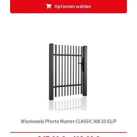
Dies
Optionen wählen
Prod
weis
meh
Vari
auf.
Die
Opti
kön
auf
der
Prod
gewä
werd
Wisniowski Pforte Muster CLASSIC AW.10.02/P