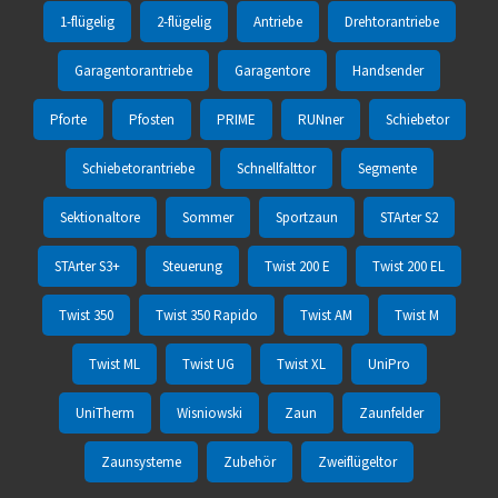
1-flügelig
2-flügelig
Antriebe
Drehtorantriebe
Garagentorantriebe
Garagentore
Handsender
Pforte
Pfosten
PRIME
RUNner
Schiebetor
Schiebetorantriebe
Schnellfalttor
Segmente
Sektionaltore
Sommer
Sportzaun
STArter S2
STArter S3+
Steuerung
Twist 200 E
Twist 200 EL
Twist 350
Twist 350 Rapido
Twist AM
Twist M
Twist ML
Twist UG
Twist XL
UniPro
UniTherm
Wisniowski
Zaun
Zaunfelder
Zaunsysteme
Zubehör
Zweiflügeltor