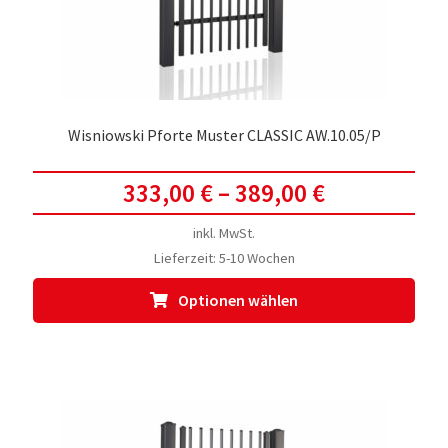
Prod
gewä
werd
Wisniowski Pforte Muster CLASSIC AW.10.05/P
333,00
€
–
389,00
€
inkl. MwSt.
Lieferzeit:
5-10 Wochen
Dies
Optionen wählen
Prod
weis
meh
Vari
auf.
Die