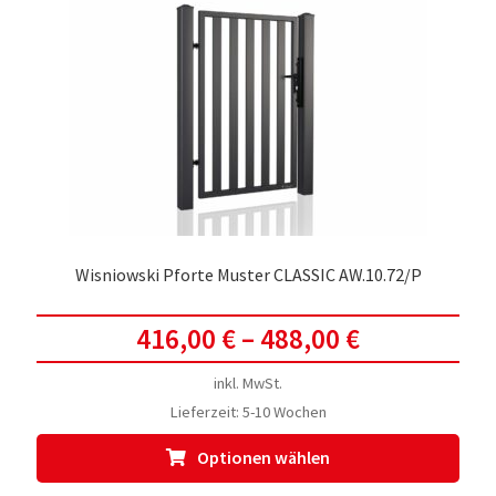
Die
Opti
kön
auf
der
Prod
gewä
werd
Wisniowski Pforte Muster CLASSIC AW.10.72/P
416,00
€
–
488,00
€
inkl. MwSt.
Lieferzeit:
5-10 Wochen
Dies
Optionen wählen
Prod
weis