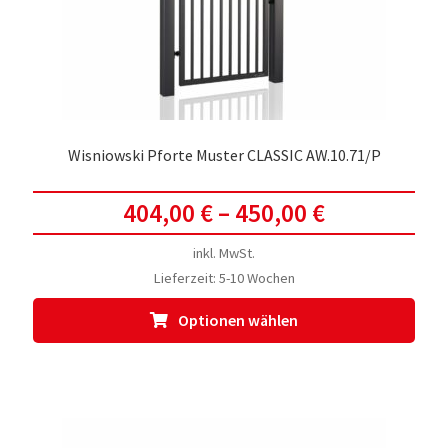
der
Prod
gewä
werd
Wisniowski Pforte Muster CLASSIC AW.10.71/P
404,00
€
–
450,00
€
inkl. MwSt.
Lieferzeit:
5-10 Wochen
Dies
Optionen wählen
Prod
weis
meh
Vari
auf.