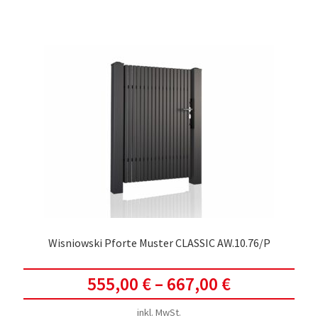
meh
Vari
auf.
Die
Opti
kön
auf
der
Prod
gewä
werd
Wisniowski Pforte Muster CLASSIC AW.10.76/P
555,00
€
–
667,00
€
inkl. MwSt.