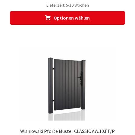
Lieferzeit:
5-10 Wochen
Dies
Optionen wählen
Prod
weis
meh
Vari
auf.
Die
Opti
kön
auf
der
Prod
gewä
werd
Wisniowski Pforte Muster CLASSIC AW.10.TT/P