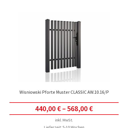
meh
Vari
auf.
Die
Opti
kön
auf
der
Prod
gewä
werd
Wisniowski Pforte Muster CLASSIC AW.10.16/P
440,00
€
–
568,00
€
inkl. MwSt.
Lieferzeit:
5-10 Wochen