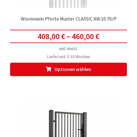
Wisniowski Pforte Muster CLASSIC AW.10.70/P
408,00
€
–
460,00
€
inkl. MwSt.
Lieferzeit:
5-10 Wochen
Dies
Optionen wählen
Prod
weis
meh
Vari
auf.
Die
Opti
kön
auf