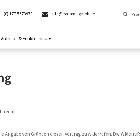
Suchen
Suchen
(0) 177-5573970
info@eadams-gmbh.de
nach:
Antriebe & Funktechnik
ng
fsrecht.
e Angabe von Gründen diesen Vertrag zu widerrufen. Die Widerruf