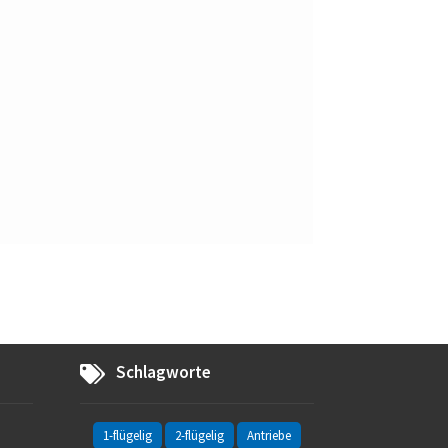
Schlagworte
1-flügelig
2-flügelig
Antriebe