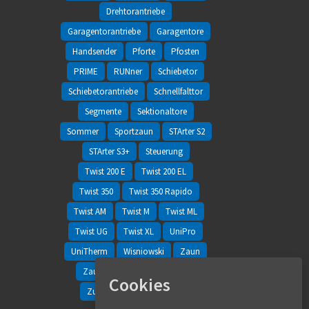
Drehtorantriebe
Garagentorantriebe
Garagentore
Handsender
Pforte
Pfosten
PRIME
RUNner
Schiebetor
Schiebetorantriebe
Schnellfalttor
Segmente
Sektionaltore
Sommer
Sportzaun
STArter S2
STArter S3+
Steuerung
Twist 200 E
Twist 200 EL
Twist 350
Twist 350 Rapido
Twist AM
Twist M
Twist ML
Twist UG
Twist XL
UniPro
UniTherm
Wisniowski
Zaun
Zaunfelder
Zaunsysteme
Cookies
Zubehör
Zweiflügeltor