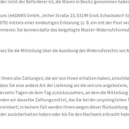
 der nicht der Beförderer ist, die Waren in Besitz genommen haben
e uns (eADAMS GmbH, Jether Straße 23, 03149 Groß Schacksdorf-
) mittels einer eindeutigen Erklärung (z. B. ein mit der Post vers
formieren. Sie können dafür das beigefügte Muster-Widerrufsformul
dass Sie die Mitteilung über die Ausübung des Widerrufsrechts vor 
 Ihnen alle Zahlungen, die wir von Ihnen erhalten haben, einschl
 dass Sie eine andere Art der Lieferung als die von uns angeboten
ierzehn Tagen ab dem Tag zurückzuzahlen, an dem die Mitteilung ü
den wir dasselbe Zahlungsmittel, das Sie bei der ursprünglichen 
ereinbart; in keinem Fall werden Ihnen wegen dieser Rückzahlung
eder zurückerhalten haben oder bis Sie den Nachweis erbracht habe