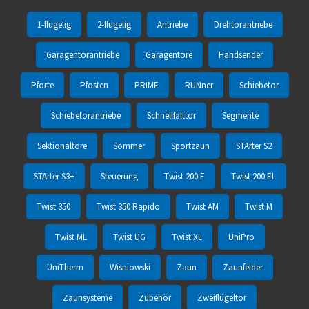
1-flügelig
2-flügelig
Antriebe
Drehtorantriebe
Garagentorantriebe
Garagentore
Handsender
Pforte
Pfosten
PRIME
RUNner
Schiebetor
Schiebetorantriebe
Schnellfalttor
Segmente
Sektionaltore
Sommer
Sportzaun
STArter S2
STArter S3+
Steuerung
Twist 200 E
Twist 200 EL
Twist 350
Twist 350 Rapido
Twist AM
Twist M
Twist ML
Twist UG
Twist XL
UniPro
UniTherm
Wisniowski
Zaun
Zaunfelder
Zaunsysteme
Zubehör
Zweiflügeltor