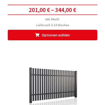
201,00
€
–
344,00
€
inkl. MwSt.
Lieferzeit:
5-10 Wochen
Dies
Optionen wählen
Prod
weis
meh
Vari
auf.
Die
Opti
kön
auf
der
Prod
gewä