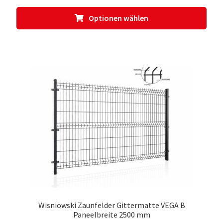
Dies
Optionen wählen
Prod
weis
meh
Vari
auf.
Die
Opti
kön
auf
der
Prod
gewä
werd
Wisniowski Zaunfelder Gittermatte VEGA B
Paneelbreite 2500 mm