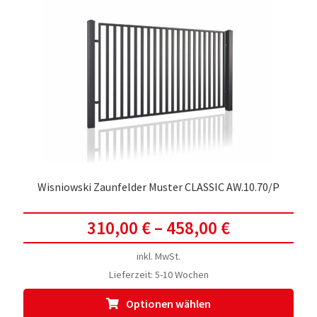
Die
Opti
kön
auf
der
Prod
gewä
werd
Wisniowski Zaunfelder Muster CLASSIC AW.10.70/P
310,00
€
–
458,00
€
inkl. MwSt.
Lieferzeit:
5-10 Wochen
Dies
Optionen wählen
Prod