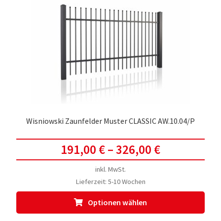
Die
Opti
kön
auf
der
Prod
gewä
werd
Wisniowski Zaunfelder Muster CLASSIC AW.10.04/P
191,00
€
–
326,00
€
inkl. MwSt.
Lieferzeit:
5-10 Wochen
Dies
Optionen wählen
Prod
weis