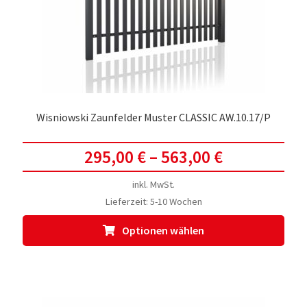
auf
der
Prod
gewä
werd
Wisniowski Zaunfelder Muster CLASSIC AW.10.17/P
295,00
€
–
563,00
€
inkl. MwSt.
Lieferzeit:
5-10 Wochen
Dies
Optionen wählen
Prod
weis
meh
Vari
auf.