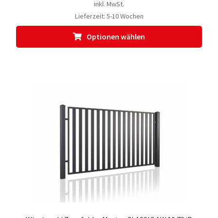
inkl. MwSt.
Lieferzeit:
5-10 Wochen
Dies
Optionen wählen
Prod
weis
meh
Vari
auf.
Die
Opti
kön
auf
der
Prod
gewä
werd