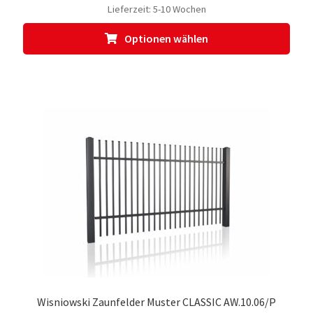
Lieferzeit:
5-10 Wochen
Dies
Optionen wählen
Prod
weis
meh
Vari
auf.
Die
Opti
kön
auf
der
Prod
gewä
werd
Wisniowski Zaunfelder Muster CLASSIC AW.10.06/P