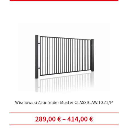
weis
meh
Vari
auf.
Die
Opti
kön
auf
der
Prod
gewä
werd
Wisniowski Zaunfelder Muster CLASSIC AW.10.71/P
289,00
€
–
414,00
€