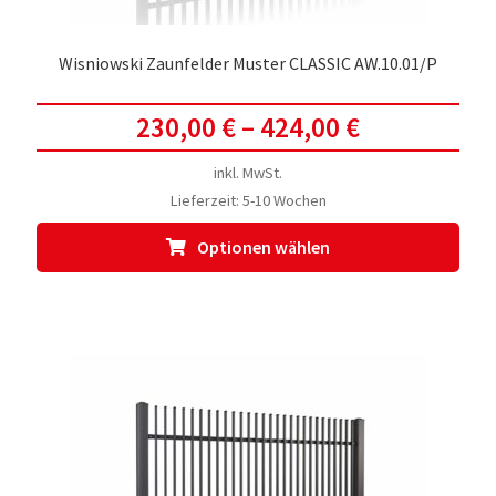
Wisniowski Zaunfelder Muster CLASSIC AW.10.01/P
230,00
€
–
424,00
€
inkl. MwSt.
Lieferzeit:
5-10 Wochen
Dies
Optionen wählen
Prod
weis
meh
Vari
auf.
Die
Opti
kön
auf