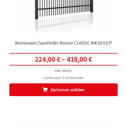
der
Prod
gewä
werd
Wisniowski Zaunfelder Muster CLASSIC AW.10.02/P
224,00
€
–
418,00
€
inkl. MwSt.
Lieferzeit:
5-10 Wochen
Dies
Optionen wählen
Prod
weis
meh
Vari
auf.