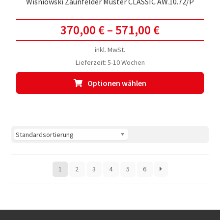
Wisniowski Zaunfelder Muster CLASSIC AW.10.72/P
370,00
€
–
571,00
€
inkl. MwSt.
Lieferzeit:
5-10 Wochen
Dies
Optionen wählen
Prod
weis
meh
Vari
auf.
Die
Opti
1
2
3
4
5
6
kön
auf
der
Prod