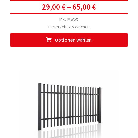
29,00
€
–
65,00
€
inkl. MwSt.
Lieferzeit:
2-5 Wochen
Dies
Optionen wählen
Prod
weis
meh
Vari
auf.
Die
Opti
kön
auf
der
Prod
gewä
werd