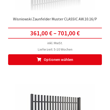
werd
Wisniowski Zaunfelder Muster CLASSIC AW.10.16/P
361,00
€
–
701,00
€
inkl. MwSt.
Lieferzeit:
5-10 Wochen
Dies
Optionen wählen
Prod
weis
meh
Vari
auf.
Die
Opti
kön