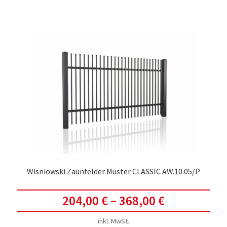
meh
Vari
auf.
Die
Opti
kön
auf
der
Prod
gewä
werd
Wisniowski Zaunfelder Muster CLASSIC AW.10.05/P
204,00
€
–
368,00
€
inkl. MwSt.