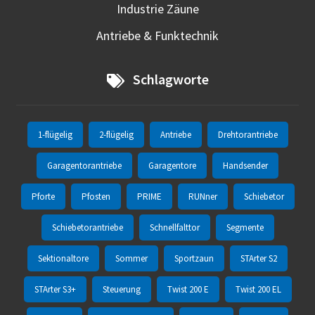
Industrie Zäune
Antriebe & Funktechnik
Schlagworte
1-flügelig
2-flügelig
Antriebe
Drehtorantriebe
Garagentorantriebe
Garagentore
Handsender
Pforte
Pfosten
PRIME
RUNner
Schiebetor
Schiebetorantriebe
Schnellfalttor
Segmente
Sektionaltore
Sommer
Sportzaun
STArter S2
STArter S3+
Steuerung
Twist 200 E
Twist 200 EL