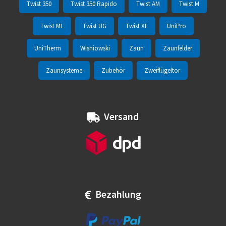
Twist 350
Twist 350 Rapido
Twist AM
Twist M
Twist ML
Twist UG
Twist XL
UniPro
UniTherm
Wisniowski
Zaun
Zaunfelder
Zaunsysteme
Zubehör
Zweiflügeltor
Versand
Bezahlung