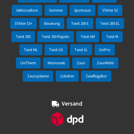
Sektionaltore
Sommer
Sportzaun
STArter S2
STArter S3+
Steuerung
Twist 200 E
Twist 200 EL
Twist 350
Twist 350 Rapido
Twist AM
Twist M
Twist ML
Twist UG
Twist XL
UniPro
UniTherm
Wisniowski
Zaun
Zaunfelder
Zaunsysteme
Zubehör
Zweiflügeltor
Versand