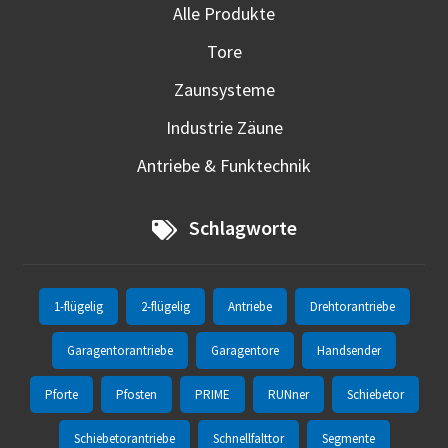
Alle Produkte
Tore
Zaunsysteme
Industrie Zäune
Antriebe & Funktechnik
Schlagworte
1-flügelig
2-flügelig
Antriebe
Drehtorantriebe
Garagentorantriebe
Garagentore
Handsender
Pforte
Pfosten
PRIME
RUNner
Schiebetor
Schiebetorantriebe
Schnellfalttor
Segmente