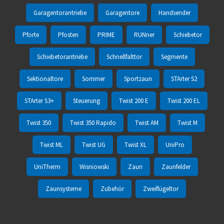
Garagentorantriebe
Garagentore
Handsender
Pforte
Pfosten
PRIME
RUNner
Schiebetor
Schiebetorantriebe
Schnellfalttor
Segmente
Sektionaltore
Sommer
Sportzaun
STArter S2
STArter S3+
Steuerung
Twist 200 E
Twist 200 EL
Twist 350
Twist 350 Rapido
Twist AM
Twist M
Twist ML
Twist UG
Twist XL
UniPro
UniTherm
Wisniowski
Zaun
Zaunfelder
Zaunsysteme
Zubehör
Zweiflügeltor