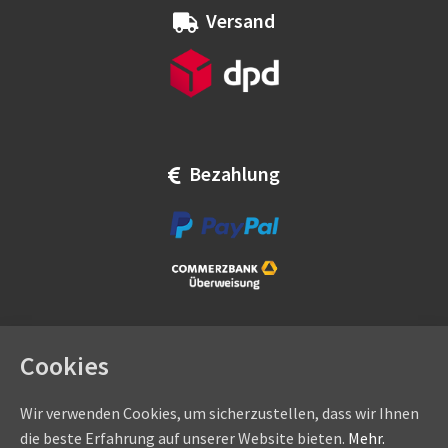
Versand
Bezahlung
Cookies
Wir verwenden Cookies, um sicherzustellen, dass wir Ihnen
die beste Erfahrung auf unserer Website bieten.
Mehr.
Copyright © by
eadams.de
/
eADAMS GmbH
- Sommer-, Nice-,