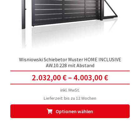
auf
der
Prod
gewä
werd
Wisniowski Schiebetor Muster HOME INCLUSIVE
AW.10.228 mit Abstand
2.032,00
€
–
4.003,00
€
inkl. MwSt.
Lieferzeit:
bis zu 12 Wochen
Dies
Optionen wählen
Prod
weis
meh
Vari