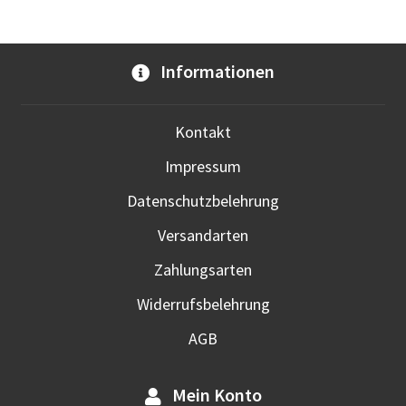
auf.
Die
Opti
Informationen
kön
auf
der
Kontakt
Prod
Impressum
gewä
werd
Datenschutzbelehrung
Versandarten
Zahlungsarten
Widerrufsbelehrung
AGB
Mein Konto