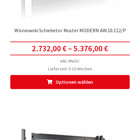
gewä
werd
Wisniowski Schiebetor Muster MODERN AW.10.112/P
2.732,00
€
–
5.376,00
€
inkl. MwSt.
Lieferzeit:
5-10 Wochen
Dies
Optionen wählen
Prod
weis
meh
Vari
auf.
Die
Opti
kön