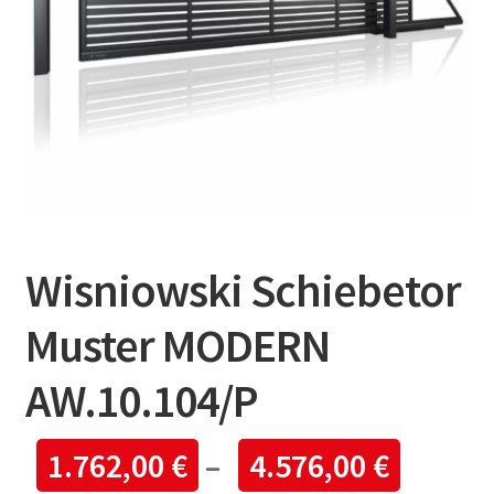
Wisniowski Schiebetor
Muster MODERN
AW.10.104/P
1.762,00
€
–
4.576,00
€