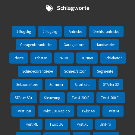
Schlagworte
1-flügelig
2-flügelig
Antriebe
Drehtorantriebe
Garagentorantriebe
Garagentore
Handsender
Pforte
Pfosten
PRIME
RUNner
Schiebetor
Schiebetorantriebe
Schnellfalttor
Segmente
Sektionaltore
Sommer
Sportzaun
STArter S2
STArter S3+
Steuerung
Twist 200 E
Twist 200 EL
Twist 350
Twist 350 Rapido
Twist AM
Twist M
Twist ML
Twist UG
Twist XL
UniPro