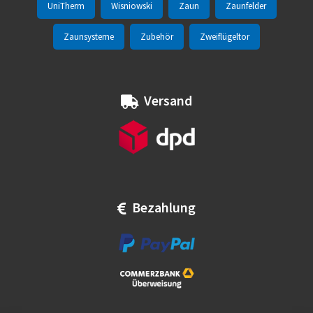
UniTherm
Wisniowski
Zaun
Zaunfelder
Zaunsysteme
Zubehör
Zweiflügeltor
Versand
Bezahlung