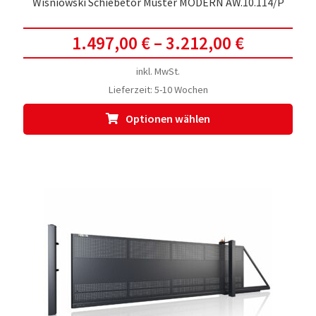
Wisniowski Schiebetor Muster MODERN AW.10.114/P
1.497,00
€
–
3.212,00
€
inkl. MwSt.
Lieferzeit:
5-10 Wochen
Dies
Optionen wählen
Prod
weis
meh
Vari
auf.
Die
Opti
kön
auf
der
Prod