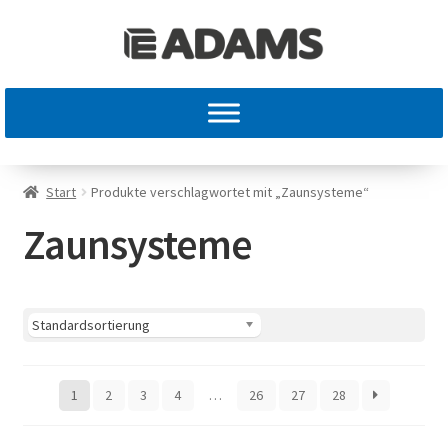
Start
Produkte verschlagwortet mit „Zaunsysteme“
Zaunsysteme
1
2
3
4
…
26
27
28