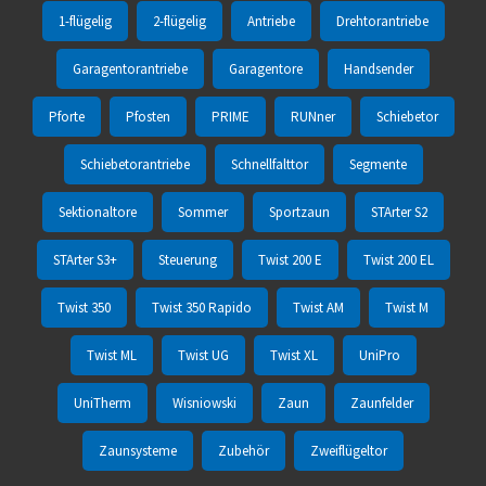
1-flügelig
2-flügelig
Antriebe
Drehtorantriebe
Garagentorantriebe
Garagentore
Handsender
Pforte
Pfosten
PRIME
RUNner
Schiebetor
Schiebetorantriebe
Schnellfalttor
Segmente
Sektionaltore
Sommer
Sportzaun
STArter S2
STArter S3+
Steuerung
Twist 200 E
Twist 200 EL
Twist 350
Twist 350 Rapido
Twist AM
Twist M
Twist ML
Twist UG
Twist XL
UniPro
UniTherm
Wisniowski
Zaun
Zaunfelder
Zaunsysteme
Zubehör
Zweiflügeltor