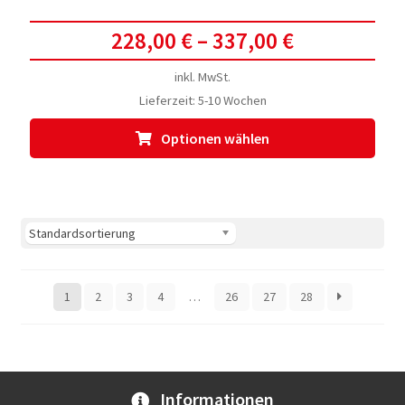
228,00
€
–
337,00
€
inkl. MwSt.
Lieferzeit:
5-10 Wochen
Dies
Optionen wählen
Prod
weis
meh
Vari
auf.
Die
Opti
1
2
3
4
…
26
27
28
kön
auf
der
Prod
gewä
Informationen