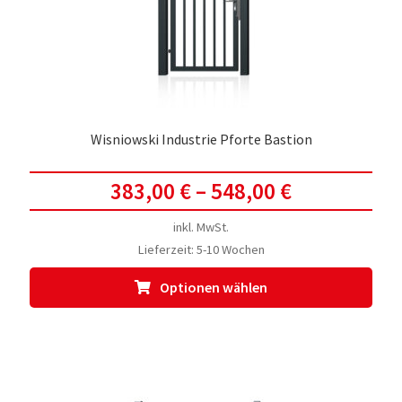
der
Prod
gewä
werd
Wisniowski Industrie Pforte Bastion
383,00
€
–
548,00
€
inkl. MwSt.
Lieferzeit:
5-10 Wochen
Dies
Optionen wählen
Prod
weis
meh
Vari
auf.