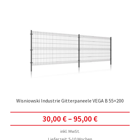
meh
Vari
auf.
Die
Opti
kön
auf
der
Prod
gewä
werd
Wisniowski Industrie Gitterpaneele VEGA B 55×200
30,00
€
–
95,00
€
inkl. MwSt.
Lieferzeit:
5-10 Wochen