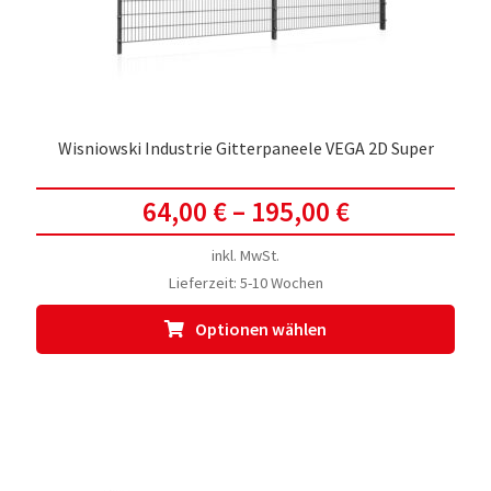
Prod
gewä
werd
Wisniowski Industrie Gitterpaneele VEGA 2D Super
64,00
€
–
195,00
€
inkl. MwSt.
Lieferzeit:
5-10 Wochen
Dies
Optionen wählen
Prod
weis
meh
Vari
auf.
Die