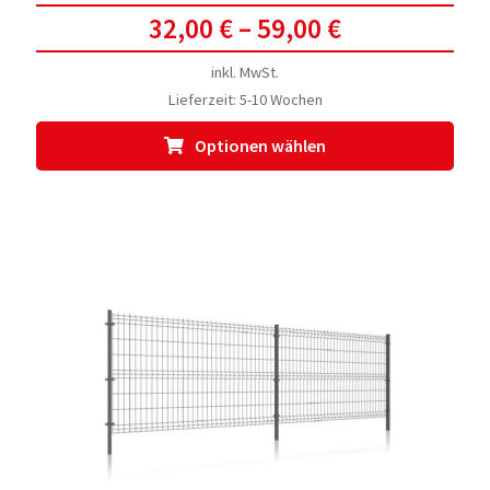
32,00
€
–
59,00
€
inkl. MwSt.
Lieferzeit:
5-10 Wochen
Dies
Optionen wählen
Prod
weis
meh
Vari
auf.
Die
Opti
kön
auf
der
Prod
gewä
werd