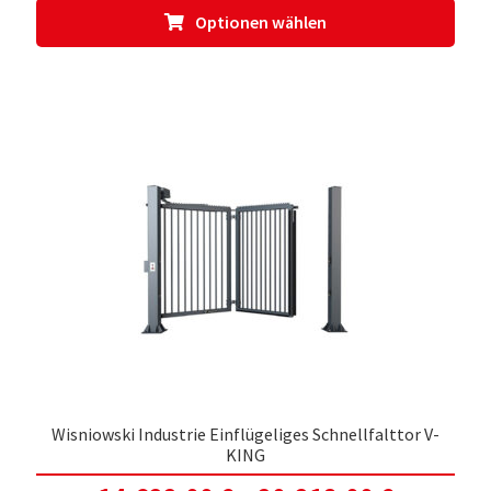
Dies
Optionen wählen
Prod
weis
meh
Vari
auf.
Die
Opti
kön
auf
der
Prod
gewä
werd
Wisniowski Industrie Einflügeliges Schnellfalttor V-
KING