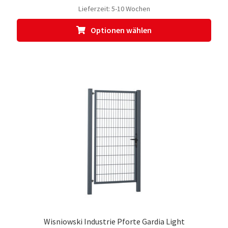
Lieferzeit:
5-10 Wochen
Dies
Optionen wählen
Prod
weis
meh
Vari
auf.
Die
Opti
kön
auf
der
Prod
gewä
werd
Wisniowski Industrie Pforte Gardia Light