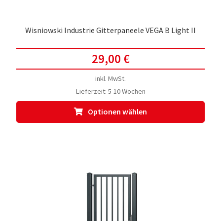
Wisniowski Industrie Gitterpaneele VEGA B Light II
29,00
€
inkl. MwSt.
Lieferzeit:
5-10 Wochen
Dies
Optionen wählen
Prod
weis
meh
Vari
auf.
Die
Opti
kön
auf