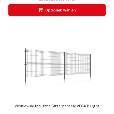
Dies
Optionen wählen
Prod
weis
meh
Vari
auf.
Die
Opti
kön
auf
der
Prod
gewä
werd
Wisniowski Industrie Gitterpaneele VEGA B Light