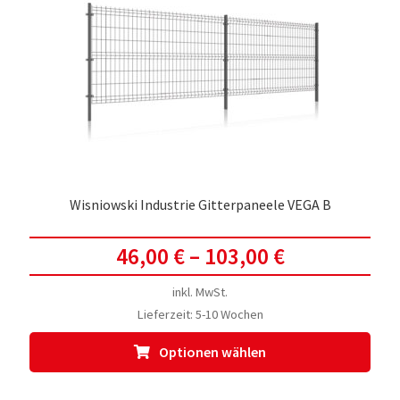
Opti
kön
auf
der
Prod
gewä
werd
Wisniowski Industrie Gitterpaneele VEGA B
46,00
€
–
103,00
€
inkl. MwSt.
Lieferzeit:
5-10 Wochen
Dies
Optionen wählen
Prod
weis