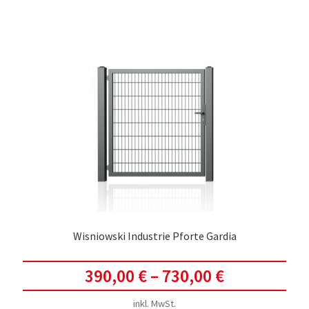
meh
Vari
auf.
Die
Opti
kön
auf
der
Prod
gewä
werd
Wisniowski Industrie Pforte Gardia
390,00
€
–
730,00
€
inkl. MwSt.