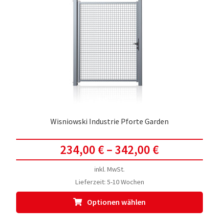
Die
Opti
kön
auf
der
Prod
gewä
werd
Wisniowski Industrie Pforte Garden
234,00
€
–
342,00
€
inkl. MwSt.
Lieferzeit:
5-10 Wochen
Dies
Optionen wählen
Prod
weis