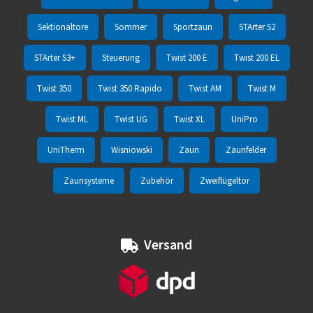
Sektionaltore
Sommer
Sportzaun
STArter S2
STArter S3+
Steuerung
Twist 200 E
Twist 200 EL
Twist 350
Twist 350 Rapido
Twist AM
Twist M
Twist ML
Twist UG
Twist XL
UniPro
UniTherm
Wisniowski
Zaun
Zaunfelder
Zaunsysteme
Zubehör
Zweiflügeltor
Versand