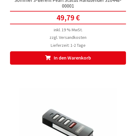
Sommer 3-Befehl Pearl Status Handsender S10448-
00001
49,79
€
inkl. 19 % MwSt.
zzgl.
Versandkosten
Lieferzeit:
1-2 Tage
In den Warenkorb