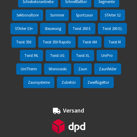
Schiebetorantriebe
Schnellfalttor
Segmente
Sektionaltore
Sommer
Sportzaun
STArter S2
STArter S3+
Steuerung
Twist 200 E
Twist 200 EL
Twist 350
Twist 350 Rapido
Twist AM
Twist M
Twist ML
Twist UG
Twist XL
UniPro
UniTherm
Wisniowski
Zaun
Zaunfelder
Zaunsysteme
Zubehör
Zweiflügeltor
Versand