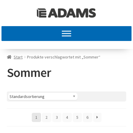
Start
Produkte verschlagwortet mit „Sommer“
Sommer
1
2
3
4
5
6