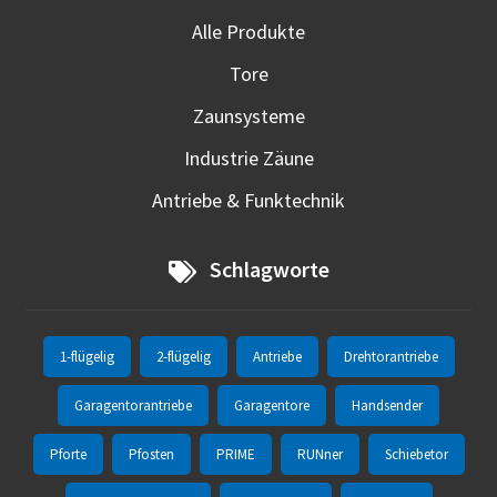
Alle Produkte
Tore
Zaunsysteme
Industrie Zäune
Antriebe & Funktechnik
Schlagworte
1-flügelig
2-flügelig
Antriebe
Drehtorantriebe
Garagentorantriebe
Garagentore
Handsender
Pforte
Pfosten
PRIME
RUNner
Schiebetor