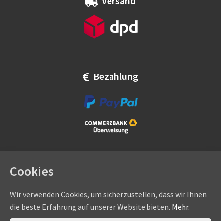
Versand
Bezahlung
Cookies
Wir verwenden Cookies, um sicherzustellen, dass wir Ihnen
die beste Erfahrung auf unserer Website bieten.
Mehr.
Copyright © by
eadams.de
/
eADAMS GmbH
- Sommer-, Nice-,