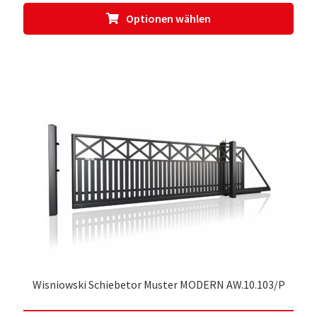
Dies
Optionen wählen
Prod
weis
meh
Vari
auf.
Die
Opti
kön
auf
der
Prod
gewä
werd
Wisniowski Schiebetor Muster MODERN AW.10.103/P