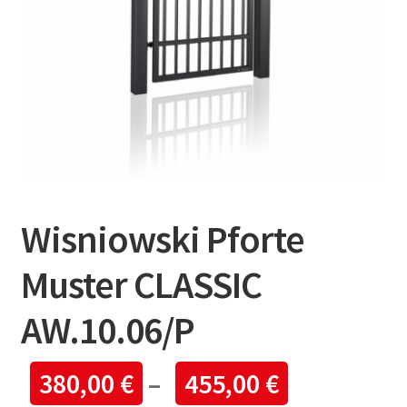
Wisniowski Pforte
Muster CLASSIC
AW.10.06/P
380,00
€
–
455,00
€