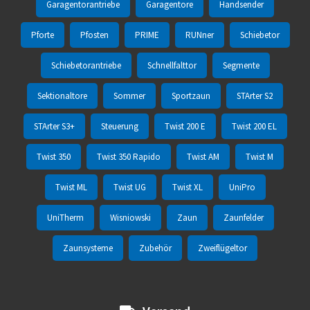
Garagentorantriebe
Garagentore
Handsender
Pforte
Pfosten
PRIME
RUNner
Schiebetor
Schiebetorantriebe
Schnellfalttor
Segmente
Sektionaltore
Sommer
Sportzaun
STArter S2
STArter S3+
Steuerung
Twist 200 E
Twist 200 EL
Twist 350
Twist 350 Rapido
Twist AM
Twist M
Twist ML
Twist UG
Twist XL
UniPro
UniTherm
Wisniowski
Zaun
Zaunfelder
Zaunsysteme
Zubehör
Zweiflügeltor