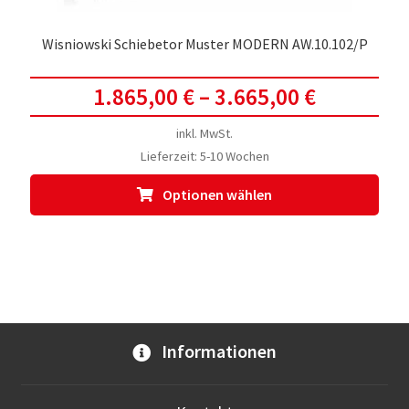
Wisniowski Schiebetor Muster MODERN AW.10.102/P
1.865,00
€
–
3.665,00
€
inkl. MwSt.
Lieferzeit:
5-10 Wochen
Dies
Optionen wählen
Prod
weis
meh
Vari
auf.
Die
Opti
Informationen
kön
auf
der