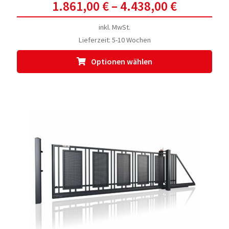
1.861,00
€
–
4.438,00
€
inkl. MwSt.
Lieferzeit:
5-10 Wochen
Dies
Optionen wählen
Prod
weis
meh
Vari
auf.
Die
Opti
kön
auf
der
Prod
gewä
werd