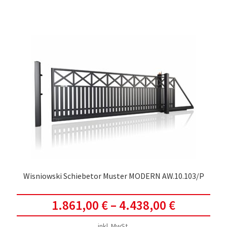
weis
meh
Vari
auf.
Die
Opti
kön
auf
der
Prod
gewä
werd
Wisniowski Schiebetor Muster MODERN AW.10.103/P
1.861,00
€
–
4.438,00
€
inkl. MwSt.