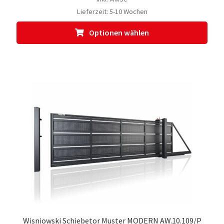
Lieferzeit:
5-10 Wochen
Dies
Optionen wählen
Prod
weis
meh
Vari
auf.
Die
Opti
kön
auf
der
Prod
gewä
werd
Wisniowski Schiebetor Muster MODERN AW.10.109/P