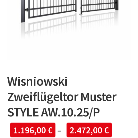
Wisniowski
Zweiflügeltor Muster
STYLE AW.10.25/P
1.196,00
€
–
2.472,00
€