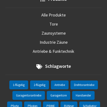
Alle Produkte
Tore
Zaunsysteme
Industrie Zäune
Antriebe & Funktechnik
Schlagworte
1-flügelig
2-flügelig
Antriebe
Drehtorantriebe
Garagentorantriebe
Garagentore
Handsender
Pforte
Pfosten
PRIME
RUNner
Schiebetor