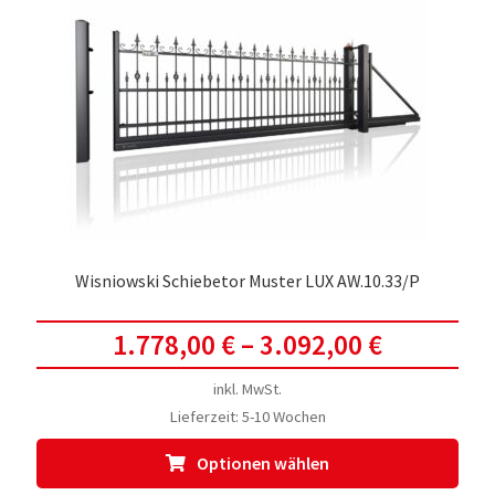
Wisniowski Schiebetor Muster LUX AW.10.33/P
1.778,00
€
–
3.092,00
€
inkl. MwSt.
Lieferzeit:
5-10 Wochen
Dies
Optionen wählen
Prod