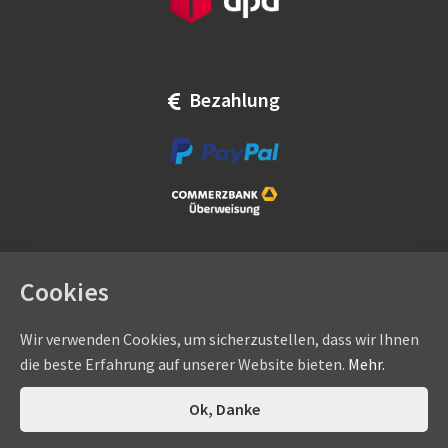
Bezahlung
Cookies
Wir verwenden Cookies, um sicherzustellen, dass wir Ihnen
die beste Erfahrung auf unserer Website bieten.
Mehr.
Copyright © by
eadams.de
/
eADAMS GmbH
- Sommer-, Nice-,
Hörmann-, Somfy-, Faac-, Marantec-, Wiśniowski-
0
Ok, Danke
Suchen
Suchen
Vertragshändler