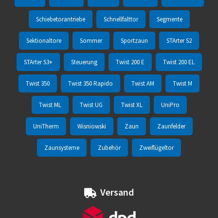
Schiebetorantriebe
Schnellfalttor
Segmente
Sektionaltore
Sommer
Sportzaun
STArter S2
STArter S3+
Steuerung
Twist 200 E
Twist 200 EL
Twist 350
Twist 350 Rapido
Twist AM
Twist M
Twist ML
Twist UG
Twist XL
UniPro
UniTherm
Wisniowski
Zaun
Zaunfelder
Zaunsysteme
Zubehör
Zweiflügeltor
Versand