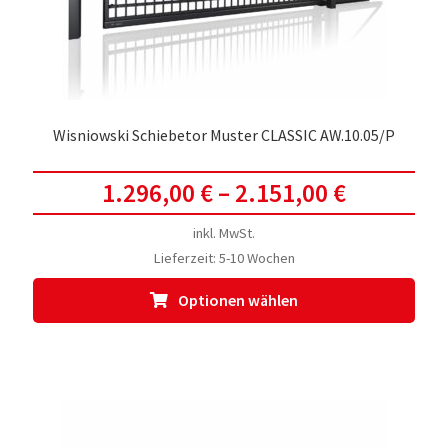
Prod
gewä
werd
Wisniowski Schiebetor Muster CLASSIC AW.10.05/P
1.296,00
€
–
2.151,00
€
inkl. MwSt.
Lieferzeit:
5-10 Wochen
Dies
Optionen wählen
Prod
weis
meh
Vari
auf.
Die