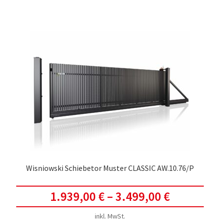
meh
Vari
auf.
Die
Opti
kön
auf
der
Prod
gewä
werd
Wisniowski Schiebetor Muster CLASSIC AW.10.76/P
1.939,00
€
–
3.499,00
€
inkl. MwSt.