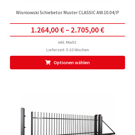
Wisniowski Schiebetor Muster CLASSIC AW.10.04/P
1.264,00
€
–
2.705,00
€
inkl. MwSt.
Lieferzeit:
5-10 Wochen
Dies
Optionen wählen
Prod
weis
meh
Vari
auf.
Die
Opti
kön
auf
der