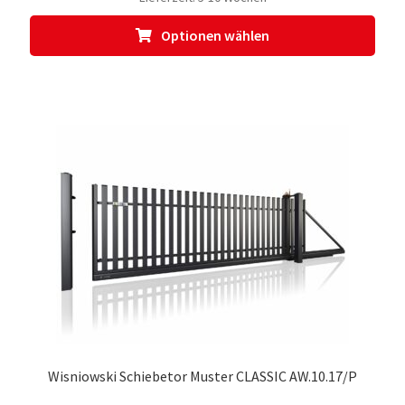
Dies
Optionen wählen
Prod
weis
meh
Vari
auf.
Die
Opti
kön
auf
der
Prod
gewä
werd
Wisniowski Schiebetor Muster CLASSIC AW.10.17/P