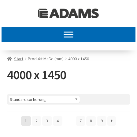
Start
Produkt Maße (mm)
4000 x 1450
4000 x 1450
1
2
3
4
…
7
8
9