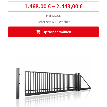
1.468,00
€
–
2.443,00
€
inkl. MwSt.
Lieferzeit:
5-10 Wochen
Dies
Optionen wählen
Prod
weis
meh
Vari
auf.
Die
Opti
kön
auf
der
Prod
gewä
werd