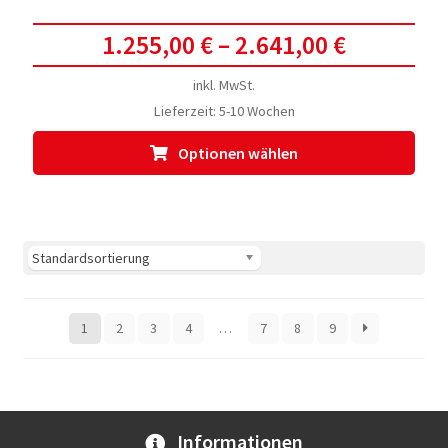
1.255,00
€
–
2.641,00
€
inkl. MwSt.
Lieferzeit:
5-10 Wochen
Dies
Optionen wählen
Prod
weis
meh
Vari
auf.
Die
Opti
1
2
3
4
…
7
8
9
kön
auf
der
Prod
gewä
Informationen