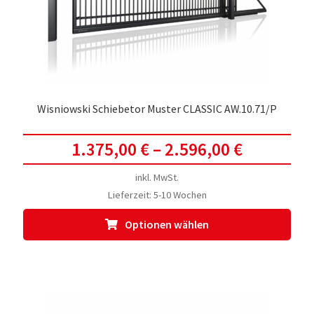
der
Prod
gewä
werd
Wisniowski Schiebetor Muster CLASSIC AW.10.71/P
1.375,00
€
–
2.596,00
€
inkl. MwSt.
Lieferzeit:
5-10 Wochen
Dies
Optionen wählen
Prod
weis
meh
Vari
auf.