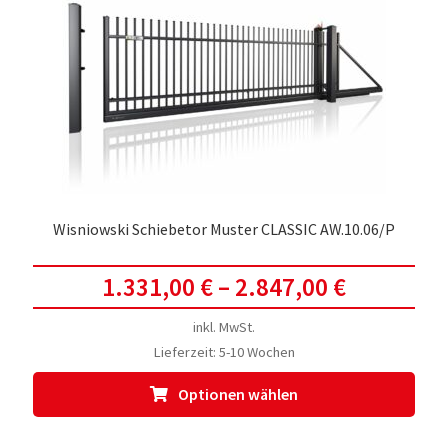
Opti
kön
auf
der
Prod
gewä
werd
Wisniowski Schiebetor Muster CLASSIC AW.10.06/P
1.331,00
€
–
2.847,00
€
inkl. MwSt.
Lieferzeit:
5-10 Wochen
Dies
Optionen wählen
Prod
weis