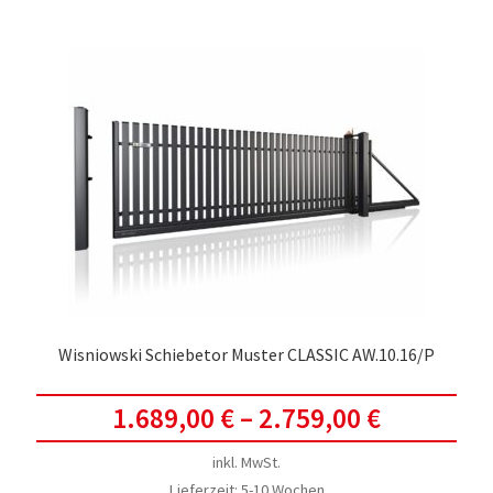
meh
Vari
auf.
Die
Opti
kön
auf
der
Prod
gewä
werd
Wisniowski Schiebetor Muster CLASSIC AW.10.16/P
1.689,00
€
–
2.759,00
€
inkl. MwSt.
Lieferzeit:
5-10 Wochen