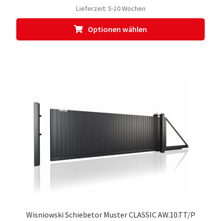
Lieferzeit:
5-10 Wochen
Dies
Optionen wählen
Prod
weis
meh
Vari
auf.
Die
Opti
kön
auf
der
Prod
gewä
werd
Wisniowski Schiebetor Muster CLASSIC AW.10.TT/P