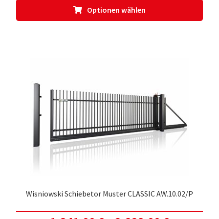
Dies
Optionen wählen
Prod
weis
meh
Vari
auf.
Die
Opti
kön
auf
der
Prod
gewä
werd
Wisniowski Schiebetor Muster CLASSIC AW.10.02/P