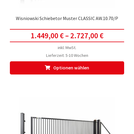
Wisniowski Schiebetor Muster CLASSIC AW.10.70/P
1.449,00
€
–
2.727,00
€
inkl. MwSt.
Lieferzeit:
5-10 Wochen
Dies
Optionen wählen
Prod
weis
meh
Vari
auf.
Die
Opti
kön
auf