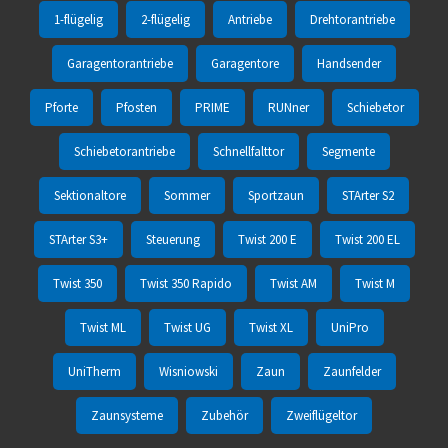
1-flügelig
2-flügelig
Antriebe
Drehtorantriebe
Garagentorantriebe
Garagentore
Handsender
Pforte
Pfosten
PRIME
RUNner
Schiebetor
Schiebetorantriebe
Schnellfalttor
Segmente
Sektionaltore
Sommer
Sportzaun
STArter S2
STArter S3+
Steuerung
Twist 200 E
Twist 200 EL
Twist 350
Twist 350 Rapido
Twist AM
Twist M
Twist ML
Twist UG
Twist XL
UniPro
UniTherm
Wisniowski
Zaun
Zaunfelder
Zaunsysteme
Zubehör
Zweiflügeltor