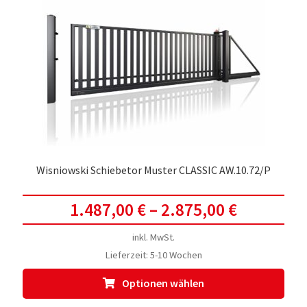
Die
Opti
kön
auf
der
Prod
gewä
werd
Wisniowski Schiebetor Muster CLASSIC AW.10.72/P
1.487,00
€
–
2.875,00
€
inkl. MwSt.
Lieferzeit:
5-10 Wochen
Dies
Optionen wählen
Prod
weis