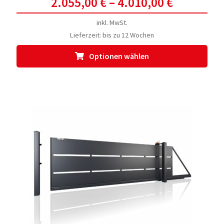
2.055,00
€
–
4.010,00
€
inkl. MwSt.
Lieferzeit:
bis zu 12 Wochen
Dies
Optionen wählen
Prod
weis
meh
Vari
auf.
Die
Opti
kön
auf
der
Prod
gewä
werd