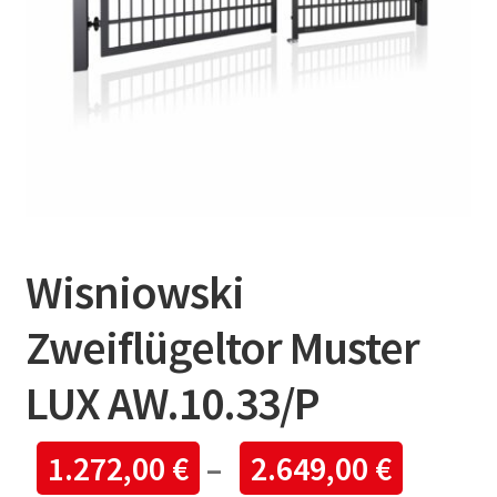
Wisniowski
Zweiflügeltor Muster
LUX AW.10.33/P
1.272,00
€
–
2.649,00
€