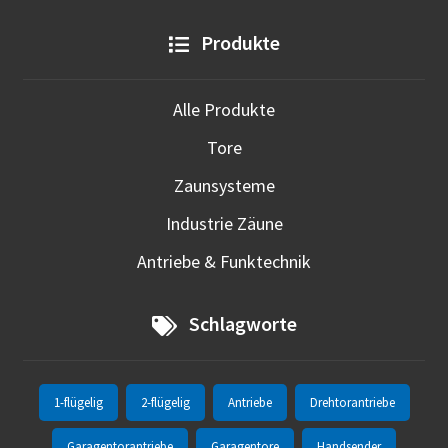
Produkte
Alle Produkte
Tore
Zaunsysteme
Industrie Zäune
Antriebe & Funktechnik
Schlagworte
1-flügelig
2-flügelig
Antriebe
Drehtorantriebe
Garagentorantriebe
Garagentore
Handsender