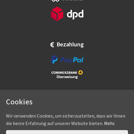
Bezahlung
Cookies
Wir verwenden Cookies, um sicherzustellen, dass wir Ihnen
die beste Erfahrung auf unserer Website bieten.
Mehr.
Copyright © by
eadams.de
/
eADAMS GmbH
- Sommer-, Nice-,
Hörmann-, Somfy-, Faac-, Marantec-, Wiśniowski-