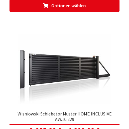
Dies
Optionen wählen
Prod
weis
meh
Vari
auf.
Die
Opti
kön
auf
der
Prod
gewä
werd
Wisniowski Schiebetor Muster HOME INCLUSIVE
AW.10.229