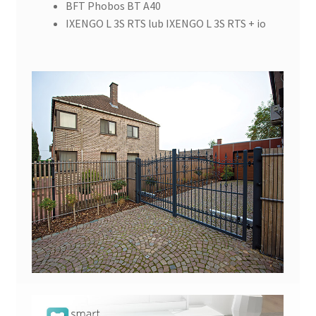
BFT Phobos BT A40
IXENGO L 3S RTS lub IXENGO L 3S RTS + io