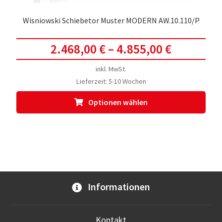
Wisniowski Schiebetor Muster MODERN AW.10.110/P
2.468,00
€
–
4.855,00
€
inkl. MwSt.
Lieferzeit:
5-10 Wochen
Dies
Optionen wählen
Prod
weis
meh
Vari
auf.
Die
Opti
Informationen
kön
auf
der
Kontakt