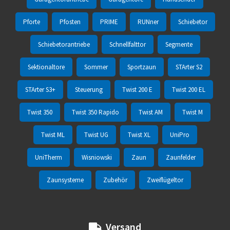
Pforte
Pfosten
PRIME
RUNner
Schiebetor
Schiebetorantriebe
Schnellfalttor
Segmente
Sektionaltore
Sommer
Sportzaun
STArter S2
STArter S3+
Steuerung
Twist 200 E
Twist 200 EL
Twist 350
Twist 350 Rapido
Twist AM
Twist M
Twist ML
Twist UG
Twist XL
UniPro
UniTherm
Wisniowski
Zaun
Zaunfelder
Zaunsysteme
Zubehör
Zweiflügeltor
Versand