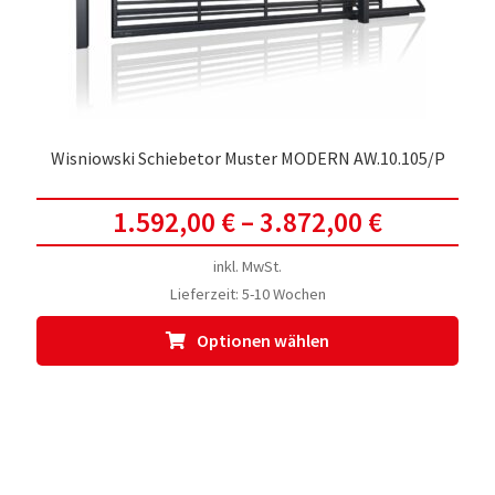
der
Prod
gewä
werd
Wisniowski Schiebetor Muster MODERN AW.10.105/P
1.592,00
€
–
3.872,00
€
inkl. MwSt.
Lieferzeit:
5-10 Wochen
Dies
Optionen wählen
Prod
weis
meh
Vari
auf.
Die