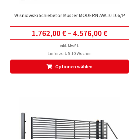
Wisniowski Schiebetor Muster MODERN AW.10.106/P
1.762,00
€
–
4.576,00
€
inkl. MwSt.
Lieferzeit:
5-10 Wochen
Dies
Optionen wählen
Prod
weis
meh
Vari
auf.
Die
Opti
kön
auf