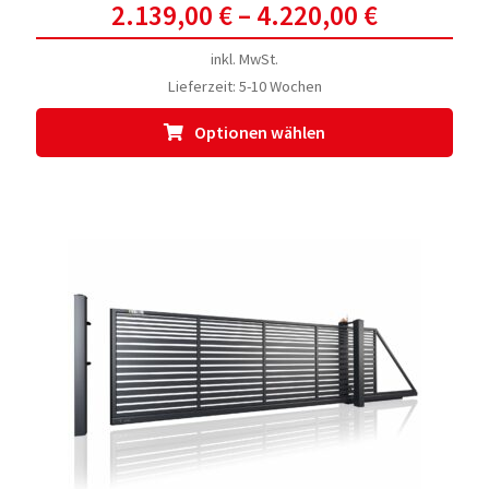
2.139,00
€
–
4.220,00
€
inkl. MwSt.
Lieferzeit:
5-10 Wochen
Dies
Optionen wählen
Prod
weis
meh
Vari
auf.
Die
Opti
kön
auf
der
Prod
gewä
werd