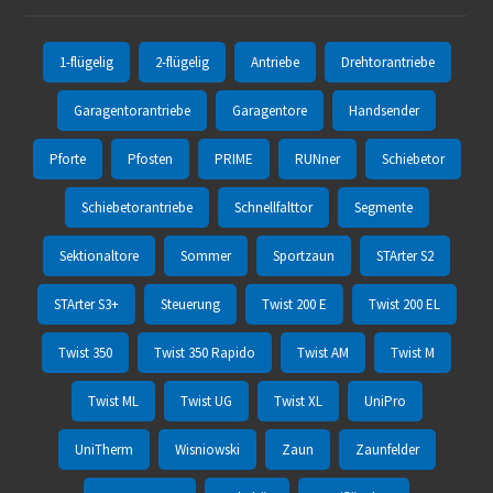
1-flügelig
2-flügelig
Antriebe
Drehtorantriebe
Garagentorantriebe
Garagentore
Handsender
Pforte
Pfosten
PRIME
RUNner
Schiebetor
Schiebetorantriebe
Schnellfalttor
Segmente
Sektionaltore
Sommer
Sportzaun
STArter S2
STArter S3+
Steuerung
Twist 200 E
Twist 200 EL
Twist 350
Twist 350 Rapido
Twist AM
Twist M
Twist ML
Twist UG
Twist XL
UniPro
UniTherm
Wisniowski
Zaun
Zaunfelder