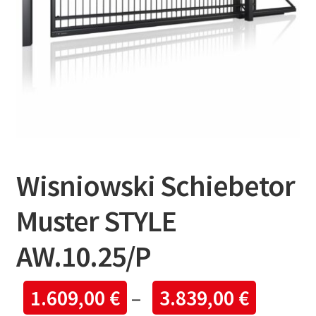
Wisniowski Schiebetor
Muster STYLE
AW.10.25/P
1.609,00
€
–
3.839,00
€