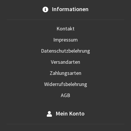
Opti
Informationen
kön
auf
der
Kontakt
Prod
Impressum
gewä
werd
Datenschutzbelehrung
Versandarten
Zahlungsarten
Widerrufsbelehrung
AGB
Mein Konto