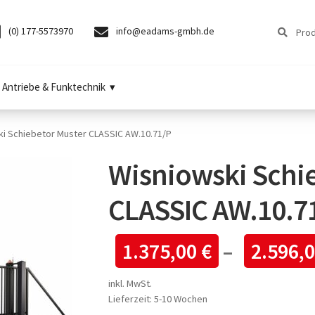
Suchen
Suchen
(0) 177-5573970
info@eadams-gmbh.de
nach:
Antriebe & Funktechnik
ki Schiebetor Muster CLASSIC AW.10.71/P
Wisniowski Schi
CLASSIC AW.10.7
1.375,00
€
–
2.596,
inkl. MwSt.
Lieferzeit:
5-10 Wochen