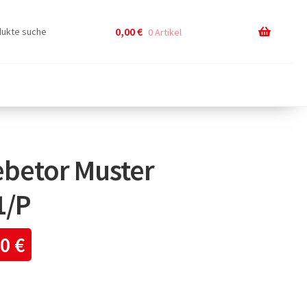
0,00
€
0 Artikel
ebetor Muster
1/P
00
€