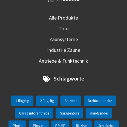
Alle Produkte
Tore
Zaunsysteme
Industrie Zäune
Antriebe & Funktechnik
Schlagworte
1-flügelig
2-flügelig
Antriebe
Drehtorantriebe
Garagentorantriebe
Garagentore
Handsender
Pforte
Pfosten
PRIME
RUNner
Schiebetor