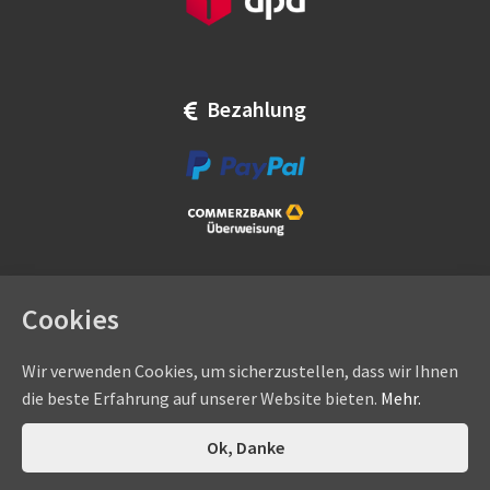
Bezahlung
Cookies
Wir verwenden Cookies, um sicherzustellen, dass wir Ihnen
die beste Erfahrung auf unserer Website bieten.
Mehr.
Copyright © by
eadams.de
/
eADAMS GmbH
- Sommer-, Nice-,
Hörmann-, Somfy-, Faac-, Marantec-, Wiśniowski-
0
Ok, Danke
Suchen
Suchen
Vertragshändler