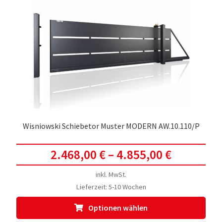
Wisniowski Schiebetor Muster MODERN AW.10.110/P
2.468,00
€
–
4.855,00
€
inkl. MwSt.
Lieferzeit:
5-10 Wochen
Dies
Optionen wählen
Prod