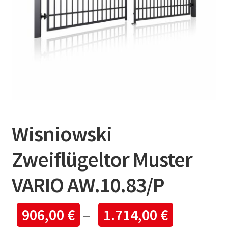
Wisniowski
Zweiflügeltor Muster
VARIO AW.10.83/P
906,00
€
–
1.714,00
€