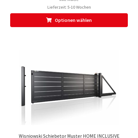
Lieferzeit:
5-10 Wochen
Dies
Optionen wählen
Prod
weis
meh
Vari
auf.
Die
Opti
kön
auf
der
Prod
gewä
werd
Wisniowski Schiebetor Muster HOME INCLUSIVE