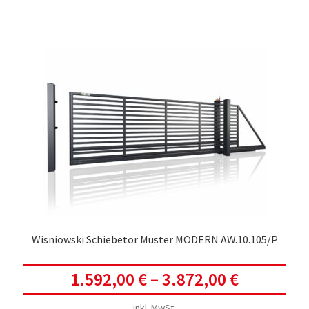
weis
meh
Vari
auf.
Die
Opti
kön
auf
der
Prod
gewä
werd
Wisniowski Schiebetor Muster MODERN AW.10.105/P
1.592,00
€
–
3.872,00
€
inkl. MwSt.