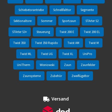
Schiebetorantriebe
Schnellfalttor
Segmente
Sektionaltore
Sommer
Sportzaun
STArter S2
STArter S3+
Steuerung
Twist 200 E
Twist 200 EL
Twist 350
Twist 350 Rapido
Twist AM
Twist M
Twist ML
Twist UG
Twist XL
UniPro
UniTherm
Wisniowski
Zaun
Zaunfelder
Zaunsysteme
Zubehör
Zweiflügeltor
Versand