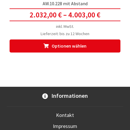
AW.10.228 mit Abstand
2.032,00
€
–
4.003,00
€
inkl. MwSt.
Lieferzeit:
bis zu 12 Wochen
Dies
Optionen wählen
Prod
weis
meh
Vari
auf.
Die
Opti
Informationen
kön
auf
der
Kontakt
Prod
Impressum
gewä