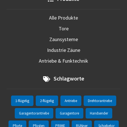
Alle Produkte
Tore
Zaunsysteme
Industrie Zäune
Antriebe & Funktechnik
Schlagworte
1-flügelig
2-flügelig
Antriebe
Drehtorantriebe
Garagentorantriebe
Garagentore
Handsender
Pforte
Pfosten
PRIME
RUNner
Schiebetor