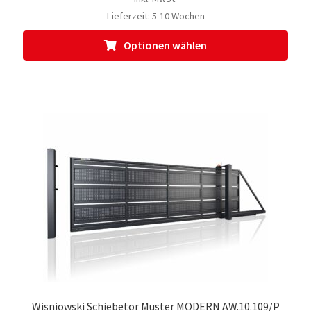
Lieferzeit:
5-10 Wochen
Dies
Optionen wählen
Prod
weis
meh
Vari
auf.
Die
Opti
kön
auf
der
Prod
gewä
werd
Wisniowski Schiebetor Muster MODERN AW.10.109/P