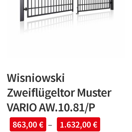
Wisniowski
Zweiflügeltor Muster
VARIO AW.10.81/P
863,00
€
–
1.632,00
€