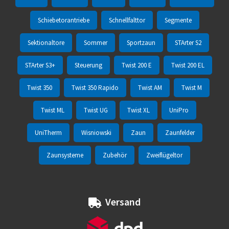
Schiebetorantriebe
Schnellfalttor
Segmente
Sektionaltore
Sommer
Sportzaun
STArter S2
STArter S3+
Steuerung
Twist 200 E
Twist 200 EL
Twist 350
Twist 350 Rapido
Twist AM
Twist M
Twist ML
Twist UG
Twist XL
UniPro
UniTherm
Wisniowski
Zaun
Zaunfelder
Zaunsysteme
Zubehör
Zweiflügeltor
Versand