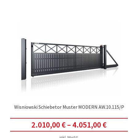
weis
meh
Vari
auf.
Die
Opti
kön
auf
der
Prod
gewä
werd
Wisniowski Schiebetor Muster MODERN AW.10.115/P
2.010,00
€
–
4.051,00
€
inkl. MwSt.