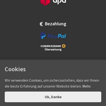
Bezahlung
Cookies
Wir verwenden Cookies, um sicherzustellen, dass wir Ihnen
die beste Erfahrung auf unserer Website bieten.
Mehr.
Copyright © by
eadams.de
/
eADAMS GmbH
- Sommer-, Nice-,
Hörmann-, Somfy-, Faac-, Marantec-, Wiśniowski-
0
Ok, Danke
Suchen
Suchen
Vertragshändler