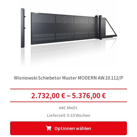
Wisniowski Schiebetor Muster MODERN AW.10.112/P
2.732,00
€
–
5.376,00
€
inkl. MwSt.
Lieferzeit:
5-10 Wochen
Dies
Optionen wählen
Prod