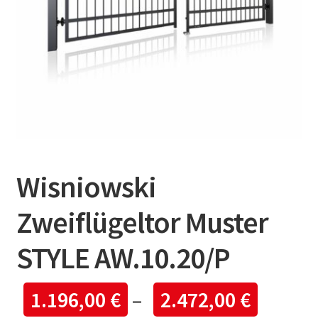
Wisniowski
Zweiflügeltor Muster
STYLE AW.10.20/P
1.196,00
€
–
2.472,00
€