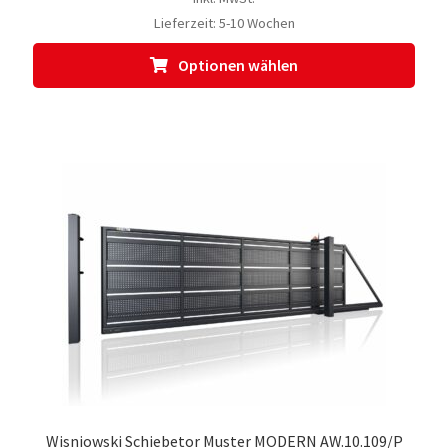
Lieferzeit:
5-10 Wochen
Dies
Optionen wählen
Prod
weis
meh
Vari
auf.
Die
Opti
kön
auf
der
Prod
gewä
werd
Wisniowski Schiebetor Muster MODERN AW.10.109/P