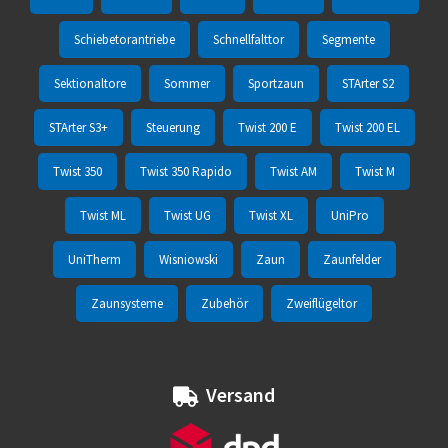
Schiebetorantriebe
Schnellfalttor
Segmente
Sektionaltore
Sommer
Sportzaun
STArter S2
STArter S3+
Steuerung
Twist 200 E
Twist 200 EL
Twist 350
Twist 350 Rapido
Twist AM
Twist M
Twist ML
Twist UG
Twist XL
UniPro
UniTherm
Wisniowski
Zaun
Zaunfelder
Zaunsysteme
Zubehör
Zweiflügeltor
Versand