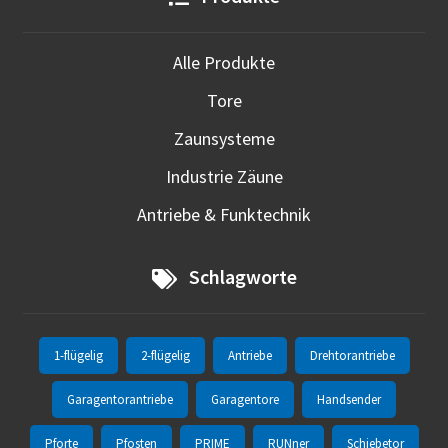
Alle Produkte
Tore
Zaunsysteme
Industrie Zäune
Antriebe & Funktechnik
Schlagworte
1-flügelig
2-flügelig
Antriebe
Drehtorantriebe
Garagentorantriebe
Garagentore
Handsender
Pforte
Pfosten
PRIME
RUNner
Schiebetor