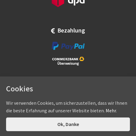
Bezahlung
Cookies
Wir verwenden Cookies, um sicherzustellen, dass wir Ihnen
die beste Erfahrung auf unserer Website bieten.
Mehr.
Copyright © by
eadams.de
/
eADAMS GmbH
- Sommer-, Nice-,
Hörmann-, Somfy-, Faac-, Marantec-, Wiśniowski-
0
Ok, Danke
Suchen
Suchen
Vertragshändler