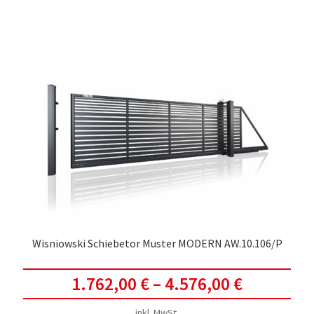
weis
meh
Vari
auf.
Die
Opti
kön
auf
der
Prod
gewä
werd
Wisniowski Schiebetor Muster MODERN AW.10.106/P
1.762,00
€
–
4.576,00
€
inkl. MwSt.