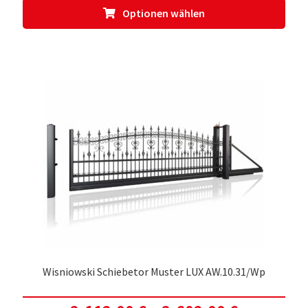
Dies
Optionen wählen
Prod
weis
meh
Vari
auf.
Die
Opti
kön
auf
der
Prod
gewä
werd
Wisniowski Schiebetor Muster LUX AW.10.31/Wp