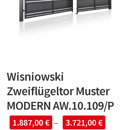
Wisniowski
Zweiflügeltor Muster
MODERN AW.10.109/P
1.887,00
€
–
3.721,00
€