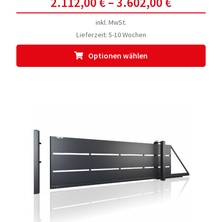
2.112,00
€
–
3.602,00
€
inkl. MwSt.
Lieferzeit:
5-10 Wochen
Dies
Optionen wählen
Prod
weis
meh
Vari
auf.
Die
Opti
kön
auf
der
Prod
gewä
werd