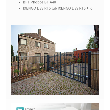
BFT Phobos BT A40
IXENGO L 3S RTS lub IXENGO L 3S RTS + io