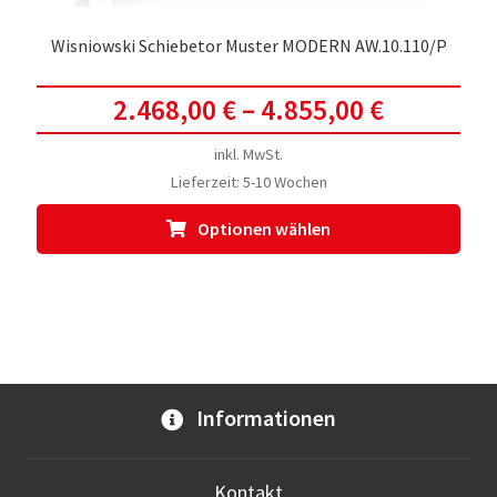
Wisniowski Schiebetor Muster MODERN AW.10.110/P
2.468,00
€
–
4.855,00
€
inkl. MwSt.
Lieferzeit:
5-10 Wochen
Dies
Optionen wählen
Prod
weis
meh
Vari
auf.
Die
Opti
Informationen
kön
auf
der
Kontakt