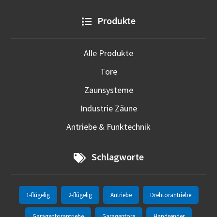
Produkte
Alle Produkte
Tore
Zaunsysteme
Industrie Zäune
Antriebe & Funktechnik
Schlagworte
1-flügelig
2-flügelig
Antriebe
Drehtorantriebe
Garagentorantriebe
Garagentore
Handsender