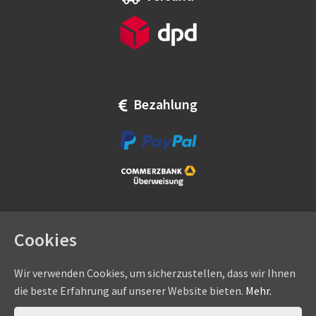
Bezahlung
Cookies
Wir verwenden Cookies, um sicherzustellen, dass wir Ihnen
die beste Erfahrung auf unserer Website bieten.
Mehr.
Copyright © by
eadams.de
/
eADAMS GmbH
- Sommer-, Nice-,
Hörmann-, Somfy-, Faac-, Marantec-, Wiśniowski-