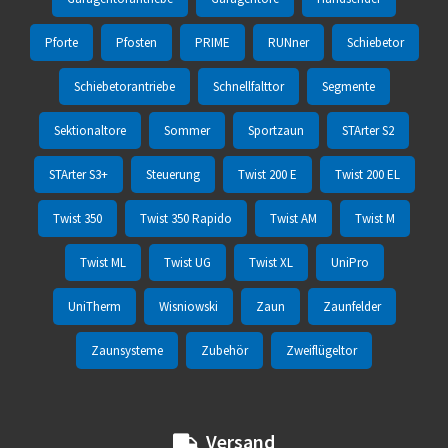
Pforte
Pfosten
PRIME
RUNner
Schiebetor
Schiebetorantriebe
Schnellfalttor
Segmente
Sektionaltore
Sommer
Sportzaun
STArter S2
STArter S3+
Steuerung
Twist 200 E
Twist 200 EL
Twist 350
Twist 350 Rapido
Twist AM
Twist M
Twist ML
Twist UG
Twist XL
UniPro
UniTherm
Wisniowski
Zaun
Zaunfelder
Zaunsysteme
Zubehör
Zweiflügeltor
Versand