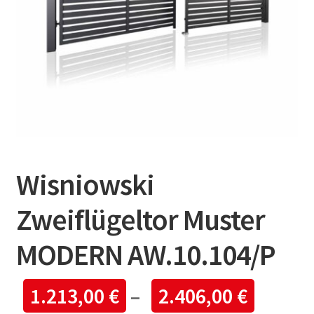
Wisniowski
Zweiflügeltor Muster
MODERN AW.10.104/P
1.213,00
€
–
2.406,00
€