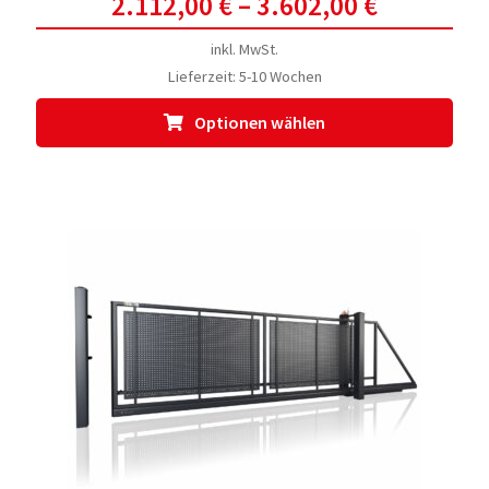
2.112,00
€
–
3.602,00
€
inkl. MwSt.
Lieferzeit:
5-10 Wochen
Dies
Optionen wählen
Prod
weis
meh
Vari
auf.
Die
Opti
kön
auf
der
Prod
gewä
werd