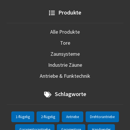
Produkte
Alle Produkte
Tore
Zaunsysteme
Industrie Zäune
Antriebe & Funktechnik
Schlagworte
1-flügelig
2-flügelig
Antriebe
Drehtorantriebe
Garagentorantriebe
Garagentore
Handsender