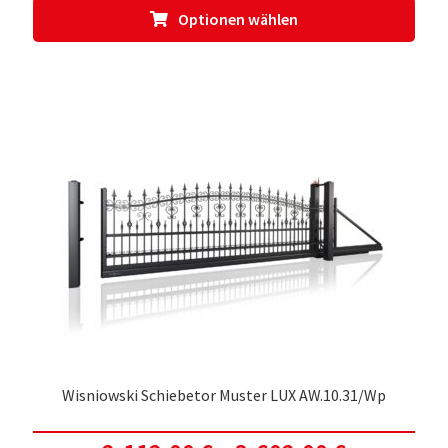
Dies
Optionen wählen
Prod
weis
meh
Vari
auf.
Die
Opti
kön
auf
der
Prod
gewä
werd
Wisniowski Schiebetor Muster LUX AW.10.31/Wp