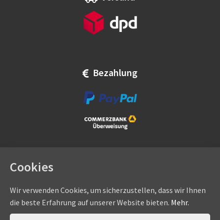
Bezahlung
Cookies
Wir verwenden Cookies, um sicherzustellen, dass wir Ihnen
die beste Erfahrung auf unserer Website bieten.
Mehr.
Copyright © by
eadams.de
/
eADAMS GmbH
- Sommer-, Nice-,
Hörmann-, Somfy-, Faac-, Marantec-, Wiśniowski-