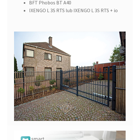
BFT Phobos BT A40
IXENGO L 3S RTS lub IXENGO L 3S RTS + io