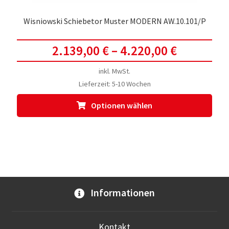
Wisniowski Schiebetor Muster MODERN AW.10.101/P
2.139,00
€
–
4.220,00
€
inkl. MwSt.
Lieferzeit:
5-10 Wochen
Dies
Optionen wählen
Prod
weis
meh
Vari
auf.
Die
Opti
Informationen
kön
auf
der
Kontakt