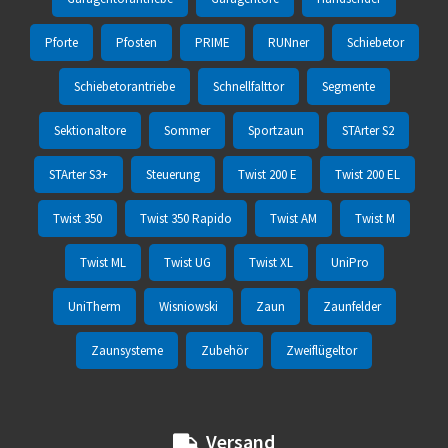
Pforte
Pfosten
PRIME
RUNner
Schiebetor
Schiebetorantriebe
Schnellfalttor
Segmente
Sektionaltore
Sommer
Sportzaun
STArter S2
STArter S3+
Steuerung
Twist 200 E
Twist 200 EL
Twist 350
Twist 350 Rapido
Twist AM
Twist M
Twist ML
Twist UG
Twist XL
UniPro
UniTherm
Wisniowski
Zaun
Zaunfelder
Zaunsysteme
Zubehör
Zweiflügeltor
Versand