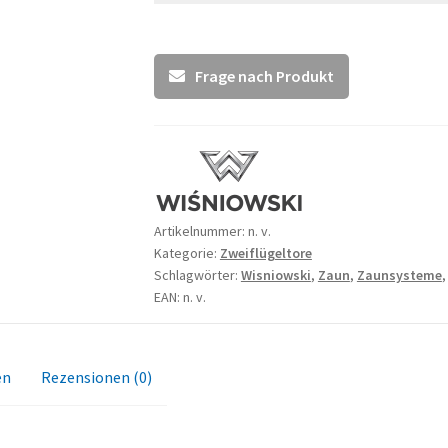
Frage nach Produkt
Artikelnummer:
n. v.
Kategorie:
Zweiflügeltore
Schlagwörter:
Wisniowski
,
Zaun
,
Zaunsysteme
EAN: n. v.
en
Rezensionen (0)