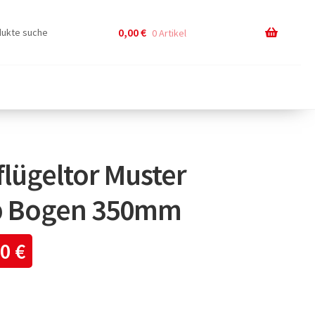
0,00
€
0 Artikel
lügeltor Muster
p Bogen 350mm
00
€