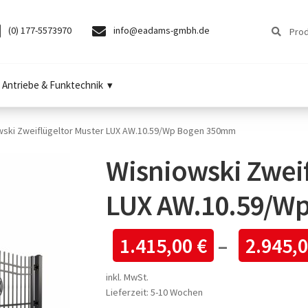
Suchen
Suchen
(0) 177-5573970
info@eadams-gmbh.de
nach:
Antriebe & Funktechnik
wski Zweiflügeltor Muster LUX AW.10.59/Wp Bogen 350mm
Wisniowski Zweif
LUX AW.10.59/W
1.415,00
€
–
2.945,
inkl. MwSt.
Lieferzeit:
5-10 Wochen