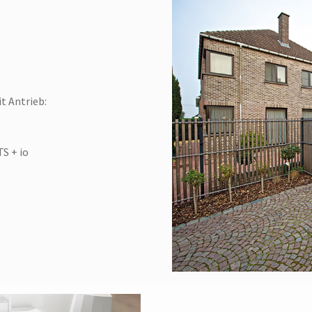
t Antrieb:
S + io