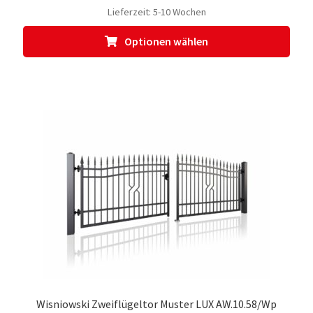
Lieferzeit:
5-10 Wochen
Dies
Optionen wählen
Prod
weis
meh
Vari
auf.
Die
Opti
kön
auf
der
Prod
gewä
werd
Wisniowski Zweiflügeltor Muster LUX AW.10.58/Wp