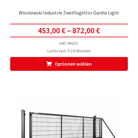
Wisniowski Industrie Zweiflügeltor Gardia Light
453,00
€
–
872,00
€
inkl. MwSt.
Lieferzeit:
5-10 Wochen
Dies
Optionen wählen
Prod
weis
meh
Vari
auf.
Die
Opti
kön
auf
der