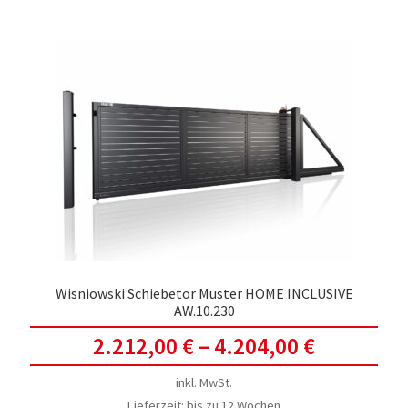
meh
Vari
auf.
Die
Opti
kön
auf
der
Prod
gewä
werd
Wisniowski Schiebetor Muster HOME INCLUSIVE
AW.10.230
2.212,00
€
–
4.204,00
€
inkl. MwSt.
Lieferzeit:
bis zu 12 Wochen