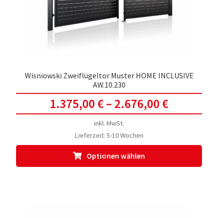
der
Prod
gewä
werd
Wisniowski Zweiflügeltor Muster HOME INCLUSIVE
AW.10.230
1.375,00
€
–
2.676,00
€
inkl. MwSt.
Lieferzeit:
5-10 Wochen
Dies
Optionen wählen
Prod
weis
meh
Vari
auf.