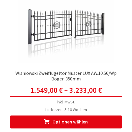
Die
Opti
kön
auf
der
Prod
gewä
werd
Wisniowski Zweiflügeltor Muster LUX AW.10.56/Wp
Bogen 350mm
1.549,00
€
–
3.233,00
€
inkl. MwSt.
Lieferzeit:
5-10 Wochen
Dies
Optionen wählen
Prod
weis