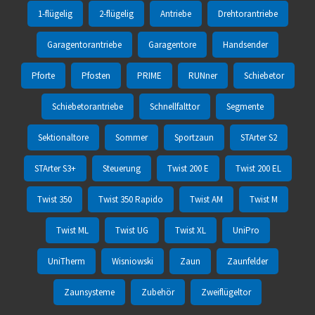
1-flügelig
2-flügelig
Antriebe
Drehtorantriebe
Garagentorantriebe
Garagentore
Handsender
Pforte
Pfosten
PRIME
RUNner
Schiebetor
Schiebetorantriebe
Schnellfalttor
Segmente
Sektionaltore
Sommer
Sportzaun
STArter S2
STArter S3+
Steuerung
Twist 200 E
Twist 200 EL
Twist 350
Twist 350 Rapido
Twist AM
Twist M
Twist ML
Twist UG
Twist XL
UniPro
UniTherm
Wisniowski
Zaun
Zaunfelder
Zaunsysteme
Zubehör
Zweiflügeltor