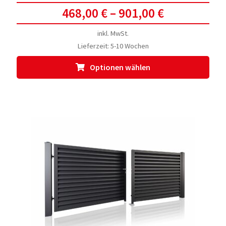
468,00
€
–
901,00
€
inkl. MwSt.
Lieferzeit:
5-10 Wochen
Dies
Optionen wählen
Prod
weis
meh
Vari
auf.
Die
Opti
kön
auf
der
Prod
gewä
werd