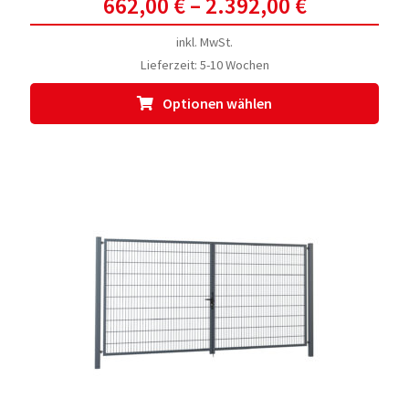
662,00
€
–
2.392,00
€
inkl. MwSt.
Lieferzeit:
5-10 Wochen
Dies
Optionen wählen
Prod
weis
meh
Vari
auf.
Die
Opti
kön
auf
der
Prod
gewä
werd