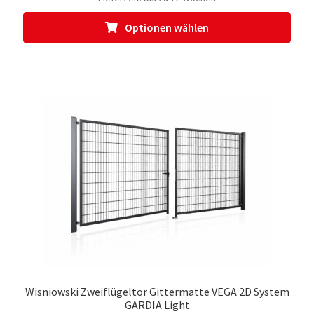
Dies
Optionen wählen
Prod
weis
meh
Vari
auf.
Die
Opti
kön
auf
der
Prod
gewä
werd
Wisniowski Zweiflügeltor Gittermatte VEGA 2D System
GARDIA Light