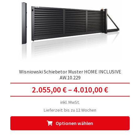
Opti
kön
auf
der
Prod
gewä
werd
Wisniowski Schiebetor Muster HOME INCLUSIVE
AW.10.229
2.055,00
€
–
4.010,00
€
inkl. MwSt.
Lieferzeit:
bis zu 12 Wochen
Dies
Optionen wählen
Prod
weis