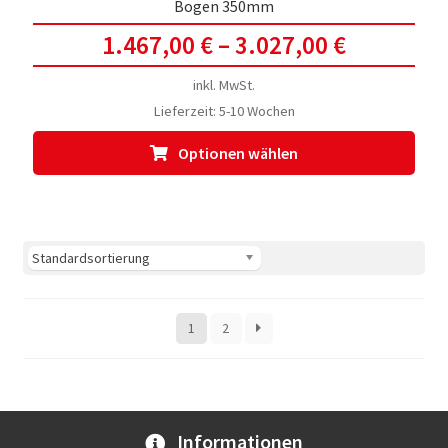
Bogen 350mm
1.467,00
€
–
3.027,00
€
inkl. MwSt.
Lieferzeit:
5-10 Wochen
Dies
Optionen wählen
Prod
weis
meh
Vari
auf.
Die
Opti
1
2
kön
auf
der
Prod
gewä
Informationen