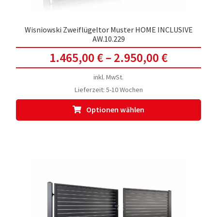
Wisniowski Zweiflügeltor Muster HOME INCLUSIVE
AW.10.229
1.465,00
€
–
2.950,00
€
inkl. MwSt.
Lieferzeit:
5-10 Wochen
Dies
Optionen wählen
Prod
weis
meh
Vari
auf.
Die
Opti
kön
auf