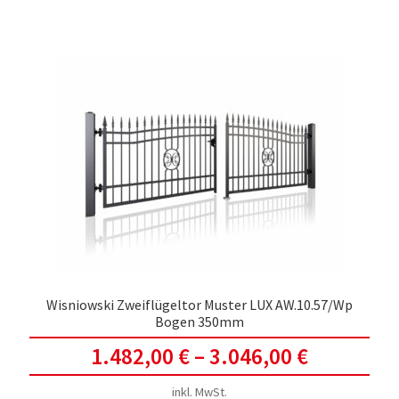
meh
Vari
auf.
Die
Opti
kön
auf
der
Prod
gewä
werd
Wisniowski Zweiflügeltor Muster LUX AW.10.57/Wp
Bogen 350mm
1.482,00
€
–
3.046,00
€
inkl. MwSt.