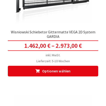
Prod
gewä
werd
Wisniowski Schiebetor Gittermatte VEGA 2D System
GARDIA
1.462,00
€
–
2.973,00
€
inkl. MwSt.
Lieferzeit:
5-10 Wochen
Dies
Optionen wählen
Prod
weis
meh
Vari
auf.
Die