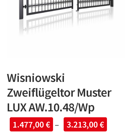
Wisniowski
Zweiflügeltor Muster
LUX AW.10.48/Wp
1.477,00
€
–
3.213,00
€