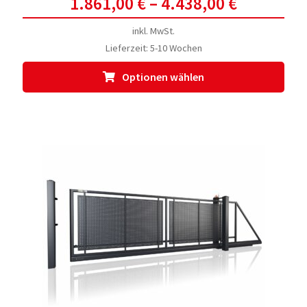
1.861,00
€
–
4.438,00
€
inkl. MwSt.
Lieferzeit:
5-10 Wochen
Dies
Optionen wählen
Prod
weis
meh
Vari
auf.
Die
Opti
kön
auf
der
Prod
gewä
werd