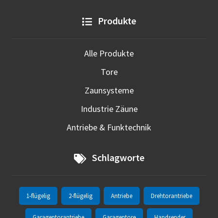
Produkte
Alle Produkte
Tore
Zaunsysteme
Industrie Zäune
Antriebe & Funktechnik
Schlagworte
1-flügelig
2-flügelig
Antriebe
Drehtorantriebe
Garagentorantriebe
Garagentore
Handsender