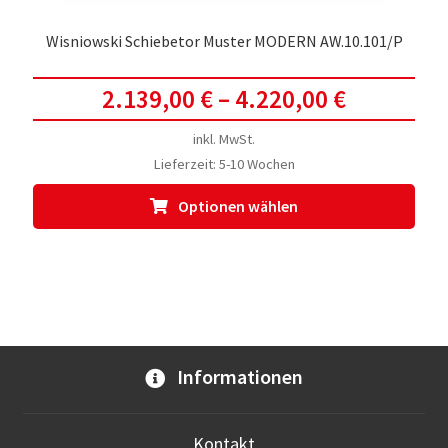
Wisniowski Schiebetor Muster MODERN AW.10.101/P
2.139,00
€
–
4.220,00
€
inkl. MwSt.
Lieferzeit:
5-10 Wochen
Dies
Optionen wählen
Prod
weis
meh
Vari
auf.
Die
Opti
Informationen
kön
auf
der
Kontakt