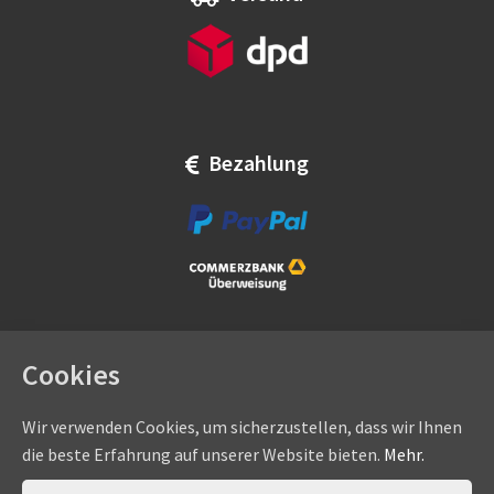
Bezahlung
Cookies
Wir verwenden Cookies, um sicherzustellen, dass wir Ihnen
die beste Erfahrung auf unserer Website bieten.
Mehr.
Copyright © by
eadams.de
/
eADAMS GmbH
- Sommer-, Nice-,
Hörmann-, Somfy-, Faac-, Marantec-, Wiśniowski-