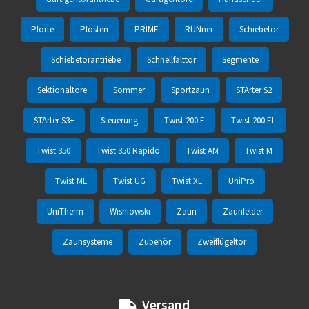
Pforte
Pfosten
PRIME
RUNner
Schiebetor
Schiebetorantriebe
Schnellfalttor
Segmente
Sektionaltore
Sommer
Sportzaun
STArter S2
STArter S3+
Steuerung
Twist 200 E
Twist 200 EL
Twist 350
Twist 350 Rapido
Twist AM
Twist M
Twist ML
Twist UG
Twist XL
UniPro
UniTherm
Wisniowski
Zaun
Zaunfelder
Zaunsysteme
Zubehör
Zweiflügeltor
Versand