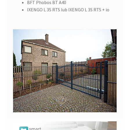
BFT Phobos BT A40
IXENGO L 3S RTS lub IXENGO L 3S RTS + io