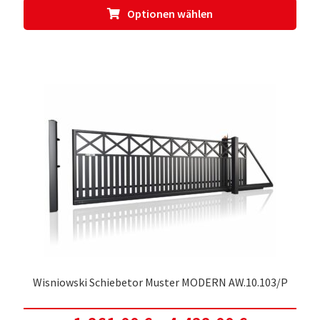
Dies
Optionen wählen
Prod
weis
meh
Vari
auf.
Die
Opti
kön
auf
der
Prod
gewä
werd
Wisniowski Schiebetor Muster MODERN AW.10.103/P