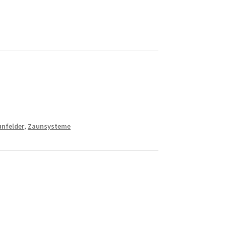
nfelder
,
Zaunsysteme