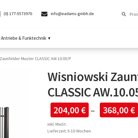
Suchen
Suchen
(0) 177-5573970
info@eadams-gmbh.de
nach:
Antriebe & Funktechnik
 Zaunfelder Muster CLASSIC AW.10.05/P
Wisniowski Zaun
CLASSIC AW.10.0
204,00
€
–
368,00
€
inkl. MwSt.
Lieferzeit:
5-10 Wochen