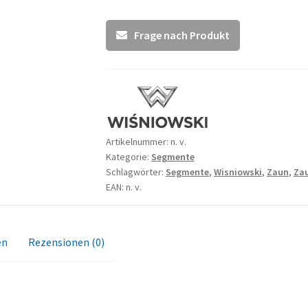
Frage nach Produkt
Artikelnummer:
n. v.
Kategorie:
Segmente
Schlagwörter:
Segmente
,
Wisniowski
,
Zaun
,
Zau
EAN: n. v.
en
Rezensionen (0)