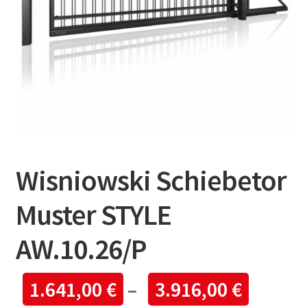
Wisniowski Schiebetor
Muster STYLE
AW.10.26/P
1.641,00
€
–
3.916,00
€