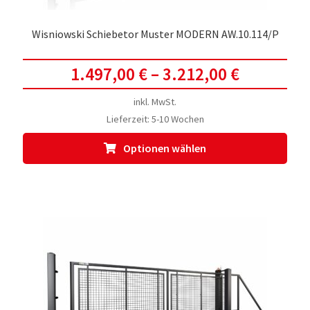
Wisniowski Schiebetor Muster MODERN AW.10.114/P
1.497,00
€
–
3.212,00
€
inkl. MwSt.
Lieferzeit:
5-10 Wochen
Dies
Optionen wählen
Prod
weis
meh
Vari
auf.
Die
Opti
kön
auf