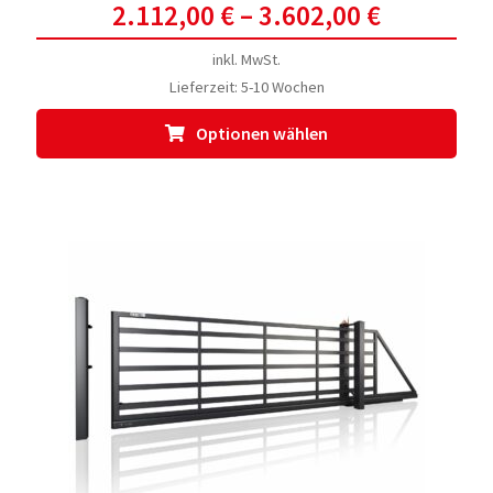
2.112,00
€
–
3.602,00
€
inkl. MwSt.
Lieferzeit:
5-10 Wochen
Dies
Optionen wählen
Prod
weis
meh
Vari
auf.
Die
Opti
kön
auf
der
Prod
gewä
werd