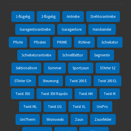
1-flügelig
2-flügelig
Antriebe
Drehtorantriebe
Garagentorantriebe
Garagentore
Handsender
Pforte
Pfosten
PRIME
RUNner
Schiebetor
Schiebetorantriebe
Schnellfalttor
Segmente
Sektionaltore
Sommer
Sportzaun
STArter S2
STArter S3+
Steuerung
Twist 200 E
Twist 200 EL
Twist 350
Twist 350 Rapido
Twist AM
Twist M
Twist ML
Twist UG
Twist XL
UniPro
UniTherm
Wisniowski
Zaun
Zaunfelder