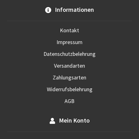
Opti
Informationen
kön
auf
der
Kontakt
Prod
Impressum
gewä
werd
Datenschutzbelehrung
Versandarten
Zahlungsarten
Widerrufsbelehrung
AGB
Mein Konto