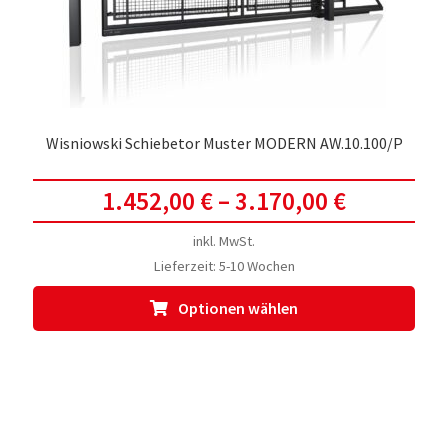
der
Prod
gewä
werd
Wisniowski Schiebetor Muster MODERN AW.10.100/P
1.452,00
€
–
3.170,00
€
inkl. MwSt.
Lieferzeit:
5-10 Wochen
Dies
Optionen wählen
Prod
weis
meh
Vari
auf.
Die