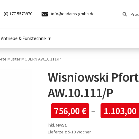
Suchen
Suchen
(0) 177-5573970
info@eadams-gmbh.de
nach:
Antriebe & Funktechnik
orte Muster MODERN AW.10.111/P
Wisniowski Pfor
AW.10.111/P
756,00
€
–
1.103,00
inkl. MwSt.
Lieferzeit:
5-10 Wochen