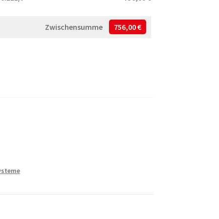
Zwischensumme
756,00 €
ysteme