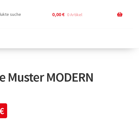
0,00
€
0 Artikel
te Muster MODERN
€