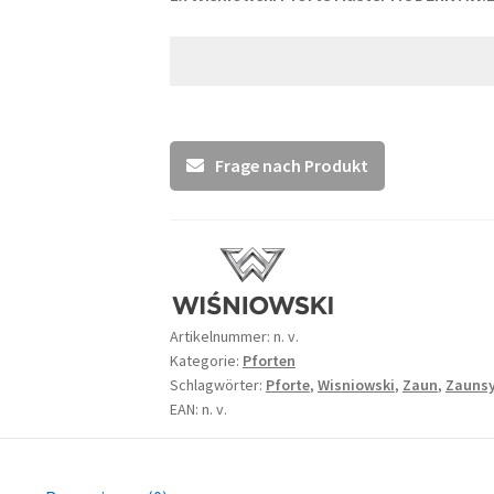
Frage nach Produkt
Artikelnummer:
n. v.
Kategorie:
Pforten
Schlagwörter:
Pforte
,
Wisniowski
,
Zaun
,
Zauns
EAN: n. v.