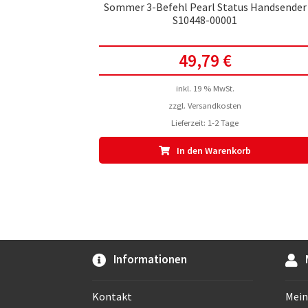
Sommer 3-Befehl Pearl Status Handsender
S10448-00001
49,79
€
inkl. 19 % MwSt.
zzgl.
Versandkosten
Lieferzeit:
1-2 Tage
In den Warenkorb
Informationen
Kontakt
Mein