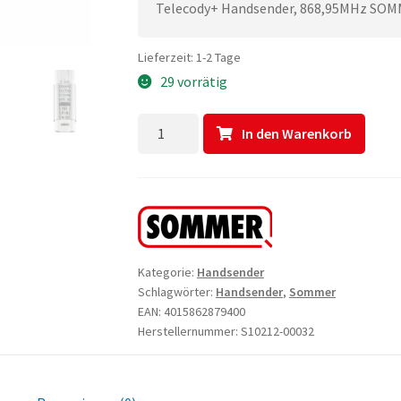
Telecody+ Handsender, 868,95MHz SOMM
Lieferzeit:
1-2 Tage
29 vorrätig
Sommer
In den Warenkorb
12-
Befehl
Telecody+
Handsender
S10212-
00032
Kategorie:
Handsender
Menge
Schlagwörter:
Handsender
,
Sommer
EAN: 4015862879400
Herstellernummer: S10212-00032