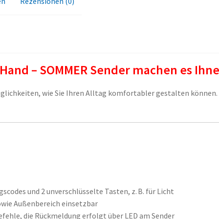
en
Rezensionen (0)
e Hand – SOMMER Sender machen es Ihne
lichkeiten, wie Sie Ihren Alltag komfortabler gestalten können.
scodes und 2 unverschlüsselte Tasten, z. B. für Licht
owie Außenbereich einsetzbar
fehle, die Rückmeldung erfolgt über LED am Sender