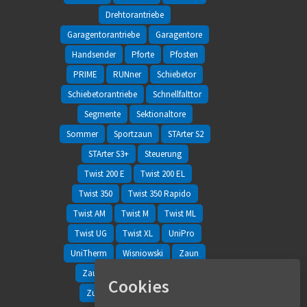
Drehtorantriebe
Garagentorantriebe
Garagentore
Handsender
Pforte
Pfosten
PRIME
RUNner
Schiebetor
Schiebetorantriebe
Schnellfalttor
Segmente
Sektionaltore
Sommer
Sportzaun
STArter S2
STArter S3+
Steuerung
Twist 200 E
Twist 200 EL
Twist 350
Twist 350 Rapido
Twist AM
Twist M
Twist ML
Twist UG
Twist XL
UniPro
UniTherm
Wisniowski
Zaun
Zaunfelder
Zaunsysteme
Cookies
Zubehör
Zweiflügeltor