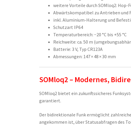
weitere Vorteile durch SOMloq2: Hop-
Abwärtskompatibel zu Antrieben und 
inkl. Aluminium-Halterung und Befest
Schutzart IP64
Temperaturbereich: −20 °C bis +55 °C
Reichweite: ca. 50 m (umgebungsabhä
Batterie: 3 V, Typ CR123A
Abmessungen: 147 × 48 × 30 mm
SOMloq2 – Modernes, Bidir
SOMloq2 bietet ein zukunftssicheres Funksys
garantiert.
Der bidirektionale Funk ermöglicht zahlreich
angekommen ist, über Statusabfragen des Tor