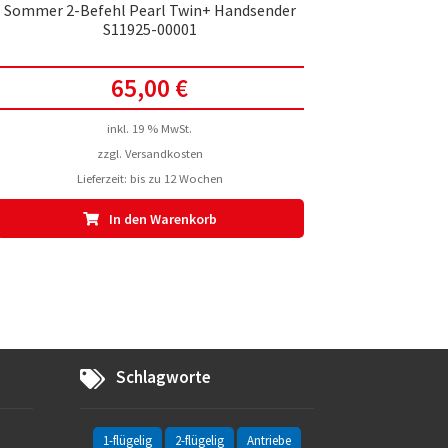
Sommer 2-Befehl Pearl Twin+ Handsender
S11925-00001
65,00
€
inkl. 19 % MwSt.
zzgl.
Versandkosten
Lieferzeit:
bis zu 12 Wochen
In den Warenkorb
Schlagworte
1-flügelig
2-flügelig
Antriebe