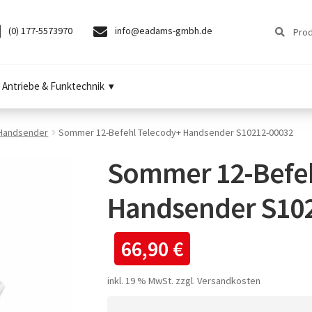
Suchen
Suchen
(0) 177-5573970
info@eadams-gmbh.de
nach:
Antriebe & Funktechnik
Handsender
Sommer 12-Befehl Telecody+ Handsender S10212-00032
Sommer 12-Befeh
Handsender S10
66,90
€
inkl. 19 % MwSt.
zzgl.
Versandkosten