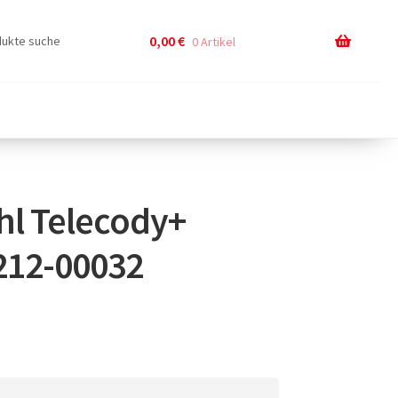
0,00
€
0 Artikel
l Telecody+
212-00032