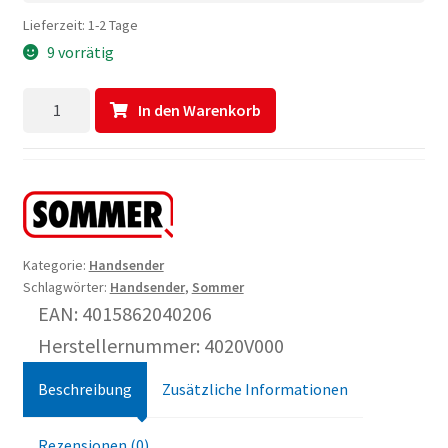
Lieferzeit:
1-2 Tage
9 vorrätig
Sommer
In den Warenkorb
4-
Befehl
Handsender
Classic
Menge
Kategorie:
Handsender
Schlagwörter:
Handsender
,
Sommer
EAN: 4015862040206
Herstellernummer: 4020V000
Beschreibung
Zusätzliche Informationen
Rezensionen (0)