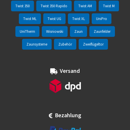
Twist 350
Twist 350 Rapido
Twist AM
Twist M
Twist ML
Twist UG
Twist XL
UniPro
UniTherm
Wisniowski
Zaun
Zaunfelder
Zaunsysteme
Zubehör
Zweiflügeltor
Versand
Bezahlung