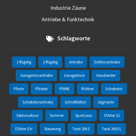
Industrie Zäune
Antriebe & Funktechnik
Schlagworte
1-flügelig
2-flügelig
Antriebe
Drehtorantriebe
Garagentorantriebe
Garagentore
Handsender
Pforte
Pfosten
PRIME
RUNner
Schiebetor
Schiebetorantriebe
Schnellfalttor
Segmente
Sektionaltore
Sommer
Sportzaun
STArter S2
STArter S3+
Steuerung
Twist 200 E
Twist 200 EL