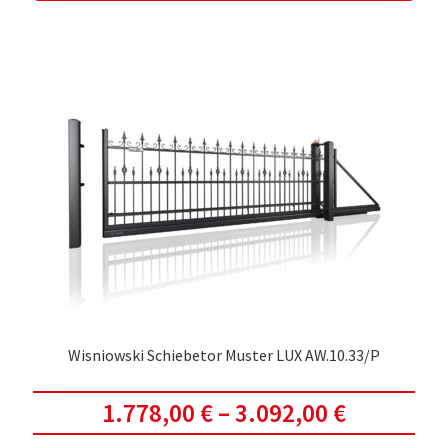
weis
meh
Vari
auf.
Die
Opti
kön
auf
der
Prod
gewä
werd
Wisniowski Schiebetor Muster LUX AW.10.33/P
1.778,00
€
–
3.092,00
€