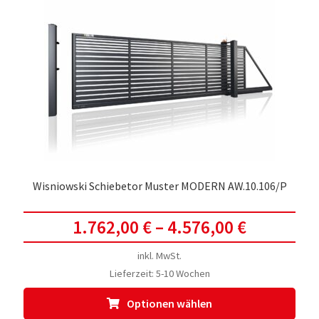
Die
Opti
kön
auf
der
Prod
gewä
werd
Wisniowski Schiebetor Muster MODERN AW.10.106/P
1.762,00
€
–
4.576,00
€
inkl. MwSt.
Lieferzeit:
5-10 Wochen
Dies
Optionen wählen
Prod