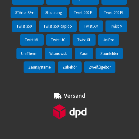
STArter S3+
Steuerung
Twist 200 E
Twist 200 EL
Twist 350
Twist 350 Rapido
Twist AM
Twist M
Twist ML
Twist UG
Twist XL
UniPro
UniTherm
Wisniowski
Zaun
Zaunfelder
Zaunsysteme
Zubehör
Zweiflügeltor
Versand