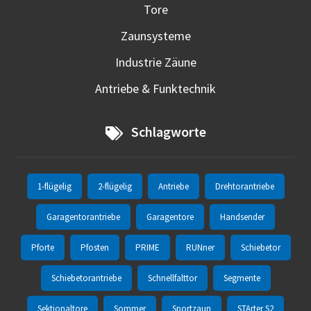
Tore
Zaunsysteme
Industrie Zäune
Antriebe & Funktechnik
Schlagworte
1-flügelig
2-flügelig
Antriebe
Drehtorantriebe
Garagentorantriebe
Garagentore
Handsender
Pforte
Pfosten
PRIME
RUNner
Schiebetor
Schiebetorantriebe
Schnellfalttor
Segmente
Sektionaltore
Sommer
Sportzaun
STArter S2