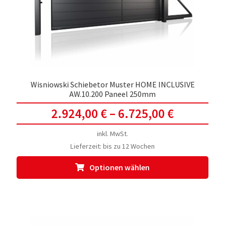
Wisniowski Schiebetor Muster HOME INCLUSIVE
AW.10.200 Paneel 250mm
2.924,00
€
–
6.725,00
€
inkl. MwSt.
Lieferzeit:
bis zu 12 Wochen
Dies
Optionen wählen
Prod
weis
meh
Vari
auf.