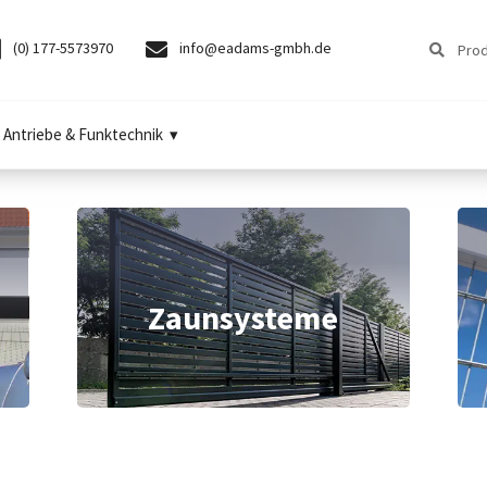
Suchen
Suchen
(0) 177-5573970
info@eadams-gmbh.de
nach:
Antriebe & Funktechnik
Zaunsysteme