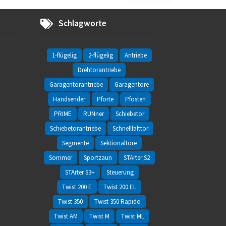
Schlagworte
1-flügelig
2-flügelig
Antriebe
Drehtorantriebe
Garagentorantriebe
Garagentore
Handsender
Pforte
Pfosten
PRIME
RUNner
Schiebetor
Schiebetorantriebe
Schnellfalttor
Segmente
Sektionaltore
Sommer
Sportzaun
STArter S2
STArter S3+
Steuerung
Twist 200 E
Twist 200 EL
Twist 350
Twist 350 Rapido
Twist AM
Twist M
Twist ML