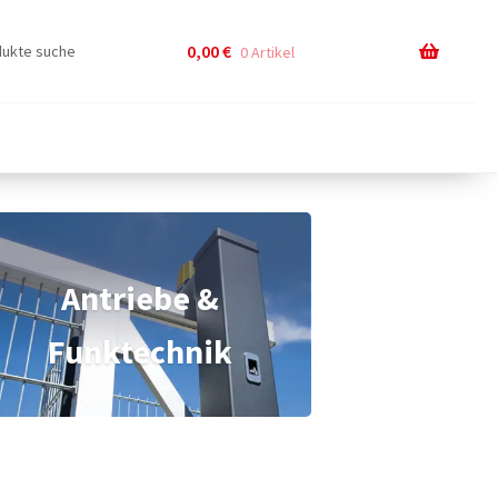
0,00
€
0 Artikel
Antriebe &
Funktechnik