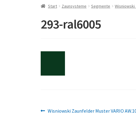
Start
Zaunsysteme
Segmente
Wisniowski
293-ral6005
Beitragsnavigation
Vorheriger
Wisniowski Zaunfelder Muster VARIO AW.1
Beitrag: