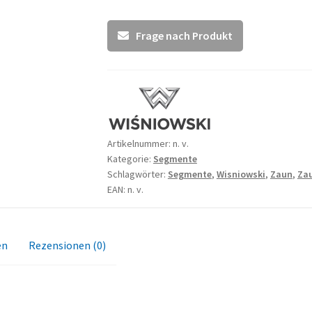
Frage nach Produkt
Artikelnummer:
n. v.
Kategorie:
Segmente
Schlagwörter:
Segmente
,
Wisniowski
,
Zaun
,
Zau
EAN: n. v.
en
Rezensionen (0)