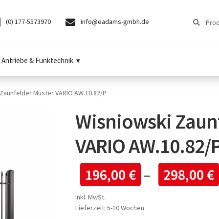
Suchen
Suchen
(0) 177-5573970
info@eadams-gmbh.de
nach:
Antriebe & Funktechnik
 Zaunfelder Muster VARIO AW.10.82/P
Wisniowski Zaun
VARIO AW.10.82/
196,00
€
–
298,00
€
inkl. MwSt.
Lieferzeit:
5-10 Wochen