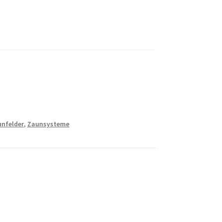
nfelder
,
Zaunsysteme