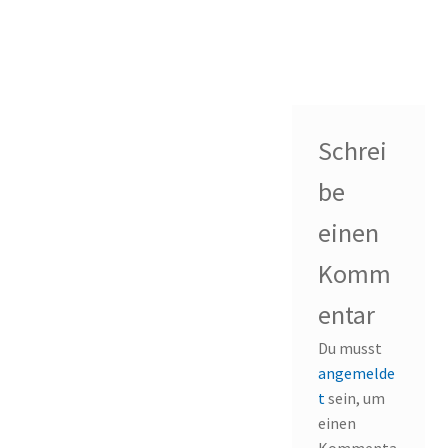
Schrei
be
einen
Komm
entar
Du musst
angemelde
t
sein, um
einen