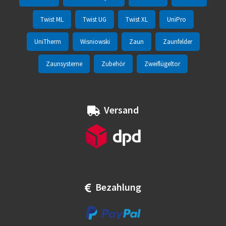
Twist ML
Twist UG
Twist XL
UniPro
UniTherm
Wisniowski
Zaun
Zaunfelder
Zaunsysteme
Zubehör
Zweiflügeltor
Versand
Bezahlung