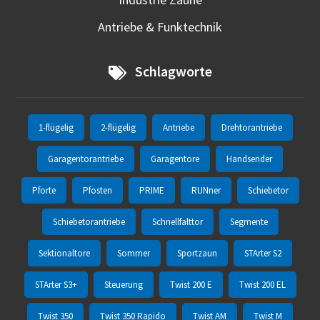
Antriebe & Funktechnik
Schlagworte
1-flügelig
2-flügelig
Antriebe
Drehtorantriebe
Garagentorantriebe
Garagentore
Handsender
Pforte
Pfosten
PRIME
RUNner
Schiebetor
Schiebetorantriebe
Schnellfalttor
Segmente
Sektionaltore
Sommer
Sportzaun
STArter S2
STArter S3+
Steuerung
Twist 200 E
Twist 200 EL
Twist 350
Twist 350 Rapido
Twist AM
Twist M