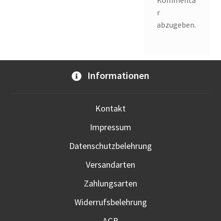
Kommenta
r
abzugeben.
Informationen
Kontakt
Impressum
Datenschutzbelehrung
Versandarten
Zahlungsarten
Widerrufsbelehrung
AGB