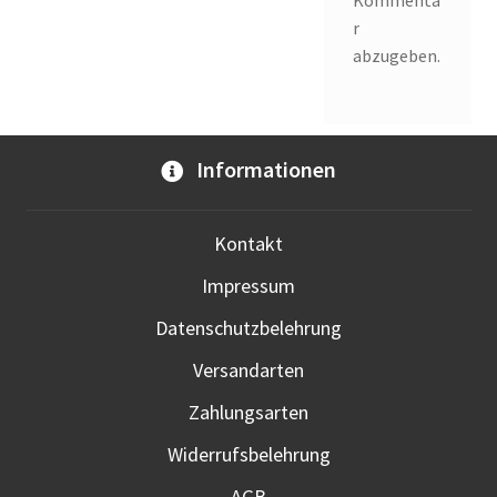
Kommenta
r
abzugeben.
Informationen
Kontakt
Impressum
Datenschutzbelehrung
Versandarten
Zahlungsarten
Widerrufsbelehrung
AGB