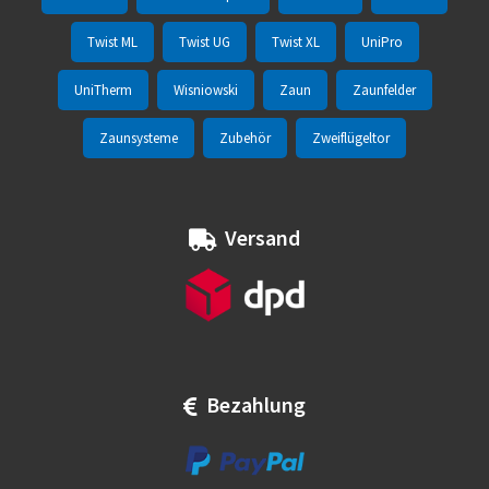
Twist ML
Twist UG
Twist XL
UniPro
UniTherm
Wisniowski
Zaun
Zaunfelder
Zaunsysteme
Zubehör
Zweiflügeltor
Versand
Bezahlung