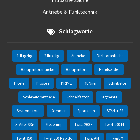
Antriebe & Funktechnik
Schlagworte
1-flügelig
2-flügelig
Antriebe
Drehtorantriebe
Garagentorantriebe
Garagentore
Handsender
Pforte
Pfosten
PRIME
RUNner
Schiebetor
Schiebetorantriebe
Schnellfalttor
Segmente
Sektionaltore
Sommer
Sportzaun
STArter S2
STArter S3+
Steuerung
Twist 200 E
Twist 200 EL
Twist 350
Twist 350 Rapido
Twist AM
Twist M