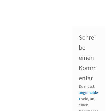
Schrei
be
einen
Komm
entar
Du musst
angemelde
t
sein, um
einen