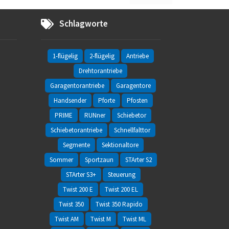
Schlagworte
1-flügelig
2-flügelig
Antriebe
Drehtorantriebe
Garagentorantriebe
Garagentore
Handsender
Pforte
Pfosten
PRIME
RUNner
Schiebetor
Schiebetorantriebe
Schnellfalttor
Segmente
Sektionaltore
Sommer
Sportzaun
STArter S2
STArter S3+
Steuerung
Twist 200 E
Twist 200 EL
Twist 350
Twist 350 Rapido
Twist AM
Twist M
Twist ML