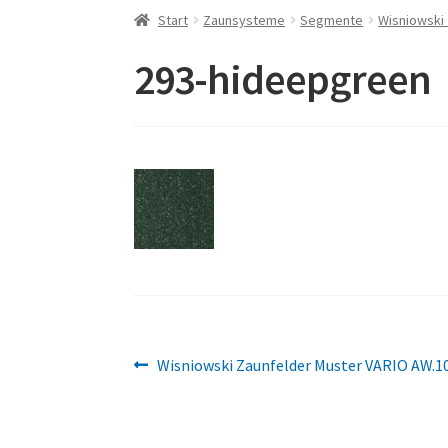
Start
Zaunsysteme
Segmente
Wisniowski
293-hideepgreen
Beitragsnavigation
Vorheriger
Wisniowski Zaunfelder Muster VARIO AW.1
Beitrag: