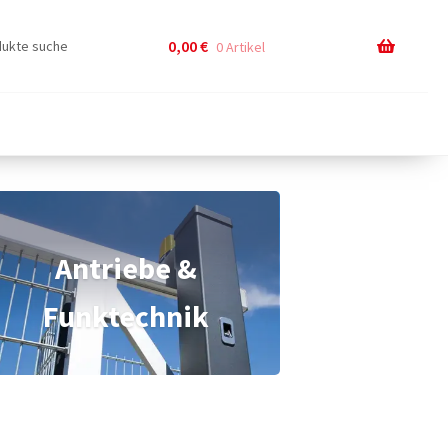
0,00
€
0 Artikel
Antriebe &
Funktechnik