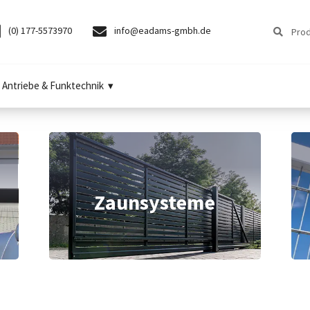
Suchen
Suchen
(0) 177-5573970
info@eadams-gmbh.de
nach:
Antriebe & Funktechnik
Zaunsysteme