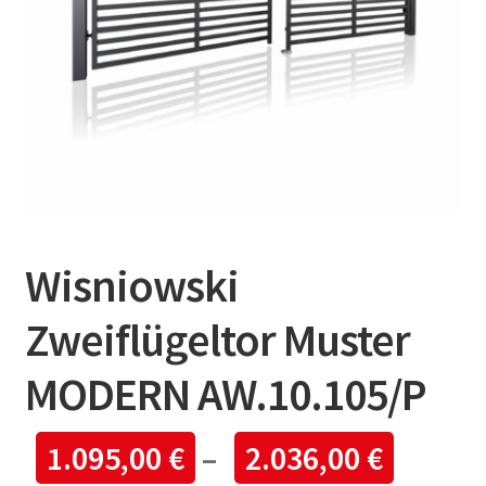
Wisniowski
Zweiflügeltor Muster
MODERN AW.10.105/P
1.095,00
€
–
2.036,00
€