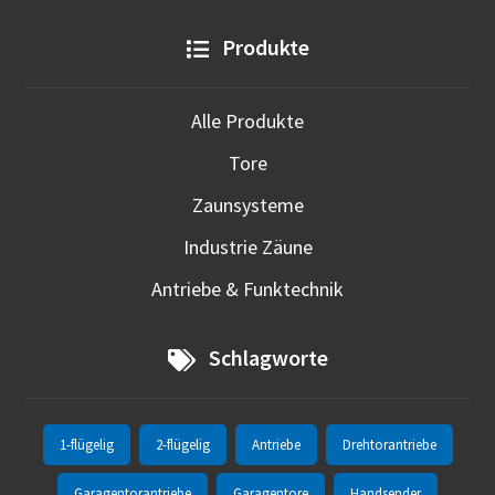
Produkte
Alle Produkte
Tore
Zaunsysteme
Industrie Zäune
Antriebe & Funktechnik
Schlagworte
1-flügelig
2-flügelig
Antriebe
Drehtorantriebe
Garagentorantriebe
Garagentore
Handsender