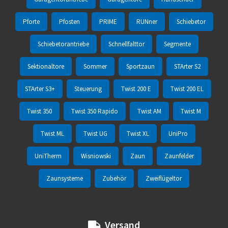
Pforte
Pfosten
PRIME
RUNner
Schiebetor
Schiebetorantriebe
Schnellfalttor
Segmente
Sektionaltore
Sommer
Sportzaun
STArter S2
STArter S3+
Steuerung
Twist 200 E
Twist 200 EL
Twist 350
Twist 350 Rapido
Twist AM
Twist M
Twist ML
Twist UG
Twist XL
UniPro
UniTherm
Wisniowski
Zaun
Zaunfelder
Zaunsysteme
Zubehör
Zweiflügeltor
Versand