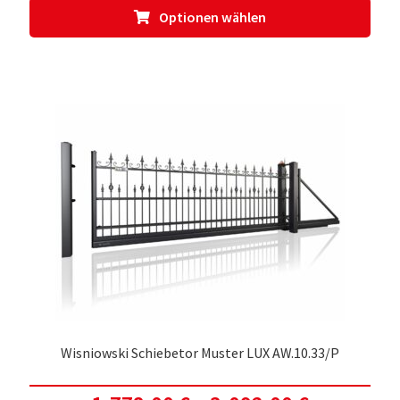
Dies
Optionen wählen
Prod
weis
meh
Vari
auf.
Die
Opti
kön
auf
der
Prod
gewä
werd
Wisniowski Schiebetor Muster LUX AW.10.33/P