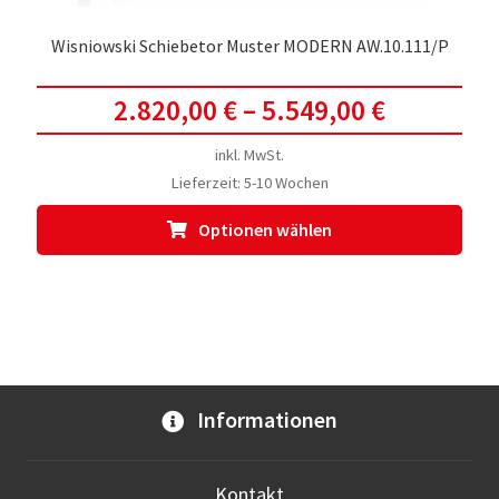
Wisniowski Schiebetor Muster MODERN AW.10.111/P
2.820,00
€
–
5.549,00
€
inkl. MwSt.
Lieferzeit:
5-10 Wochen
Dies
Optionen wählen
Prod
weis
meh
Vari
auf.
Die
Opti
Informationen
kön
auf
der
Kontakt