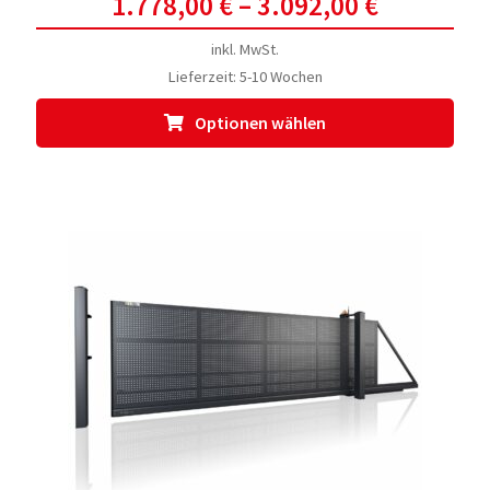
1.778,00
€
–
3.092,00
€
inkl. MwSt.
Lieferzeit:
5-10 Wochen
Dies
Optionen wählen
Prod
weis
meh
Vari
auf.
Die
Opti
kön
auf
der
Prod
gewä
werd