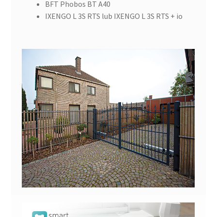
BFT Phobos BT A40
IXENGO L 3S RTS lub IXENGO L 3S RTS + io