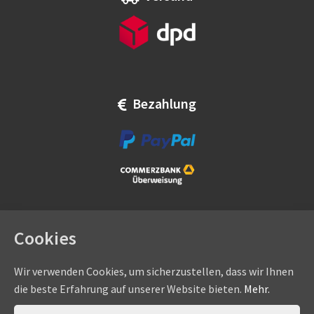
Bezahlung
Cookies
Wir verwenden Cookies, um sicherzustellen, dass wir Ihnen
die beste Erfahrung auf unserer Website bieten.
Mehr.
Copyright © by
eadams.de
/
eADAMS GmbH
- Sommer-, Nice-,
Hörmann-, Somfy-, Faac-, Marantec-, Wiśniowski-