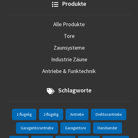
Produkte
Alle Produkte
Tore
Zaunsysteme
Industrie Zäune
Antriebe & Funktechnik
Schlagworte
1-flügelig
2-flügelig
Antriebe
Drehtorantriebe
Garagentorantriebe
Garagentore
Handsender