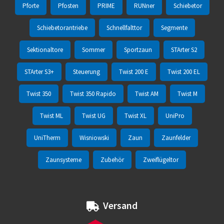
Pforte
Pfosten
PRIME
RUNner
Schiebetor
Schiebetorantriebe
Schnellfalttor
Segmente
Sektionaltore
Sommer
Sportzaun
STArter S2
STArter S3+
Steuerung
Twist 200 E
Twist 200 EL
Twist 350
Twist 350 Rapido
Twist AM
Twist M
Twist ML
Twist UG
Twist XL
UniPro
UniTherm
Wisniowski
Zaun
Zaunfelder
Zaunsysteme
Zubehör
Zweiflügeltor
Versand