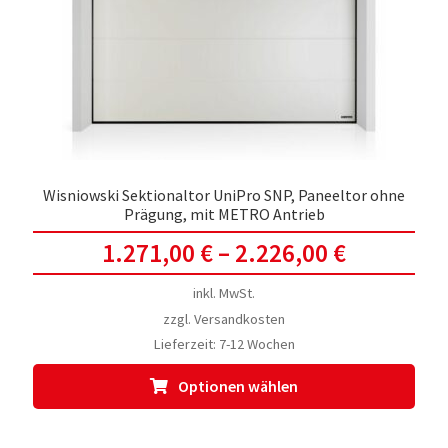
Wisniowski Sektionaltor UniPro SNP, Paneeltor ohne
Prägung, mit METRO Antrieb
1.271,00
€
–
2.226,00
€
inkl. MwSt.
zzgl.
Versandkosten
Lieferzeit:
7-12 Wochen
Dies
Optionen wählen
Prod
weis
meh