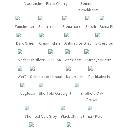
Mooreiche
Black Cherry
Sommer-
Kirschbaum
Winchester
Siena rosso
Siena noce
Sapeli
Siena PL
Dark Green
Cream white
Anthracite Grey
Silbergrau
Metbrush silver
AnTEAK
Anthrazit
Antracyt quartz
Weiß
Schokoladenbraun
Natureiche
Rustikaleiche
Daglesia
Sheffield Oak Light
Sheffield Oak
Brown
Sheffield Oak Grey
Black Ulti-mat
Earl Platin