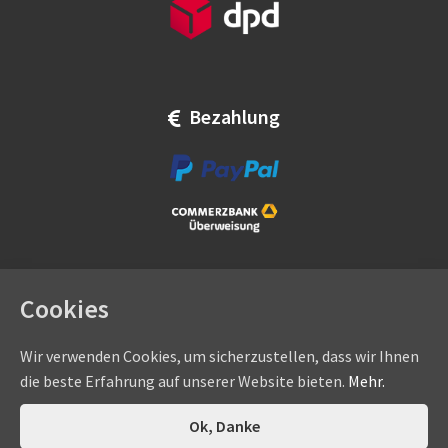
Bezahlung
Cookies
Wir verwenden Cookies, um sicherzustellen, dass wir Ihnen
die beste Erfahrung auf unserer Website bieten.
Mehr.
Copyright © by
eadams.de
/
eADAMS GmbH
- Sommer-, Nice-,
Hörmann-, Somfy-, Faac-, Marantec-, Wiśniowski-
0
Ok, Danke
Suchen
Suchen
Vertragshändler