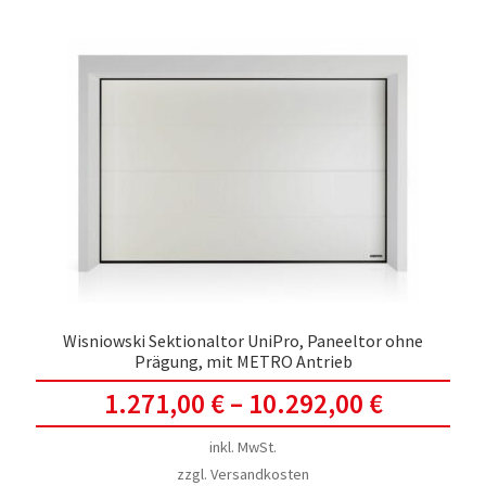
Vari
auf.
Die
Opti
kön
auf
der
Prod
gewä
werd
Wisniowski Sektionaltor UniPro, Paneeltor ohne
Prägung, mit METRO Antrieb
1.271,00
€
–
10.292,00
€
inkl. MwSt.
zzgl.
Versandkosten