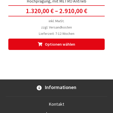
Hochprägung, mit METRO Antrieb
1.320,00
€
–
2.910,00
€
inkl. MwSt.
zzgl.
Versandkosten
Lieferzeit:
7-12 Wochen
Dies
Optionen wählen
Prod
weis
meh
Vari
auf.
Die
Opti
Informationen
kön
auf
der
Kontakt
Prod