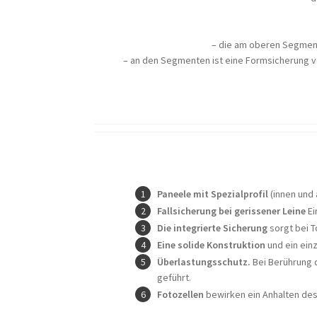
– die am oberen Segment
– an den Segmenten ist eine Formsicherung vo
Paneele mit Spezialprofil
(innen und
Fallsicherung bei gerissener Leine
Ei
Die integrierte Sicherung
sorgt bei T
Eine solide Konstruktion
und ein ein
Überlastungsschutz.
Bei Berührung d
geführt.
Fotozellen
bewirken ein Anhalten des T