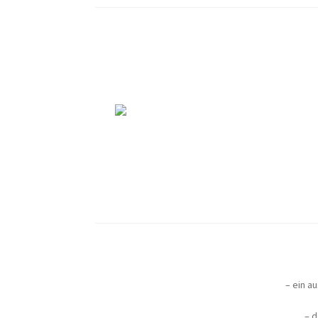
– ein a
– d