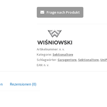
Frage nach Produkt
Artikelnummer:
n. v.
Kategorie:
Sektionaltore
Schlagwörter:
Garagentore
,
Sektionaltore
,
UniP
EAN: n. v.
en
Rezensionen (0)