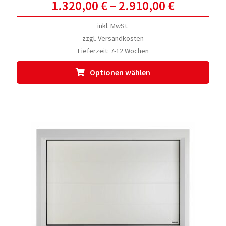
1.320,00
€
–
2.910,00
€
inkl. MwSt.
zzgl.
Versandkosten
Lieferzeit:
7-12 Wochen
Dies
Optionen wählen
Prod
weis
meh
Vari
auf.
Die
Opti
kön
auf
der
Prod
gewä