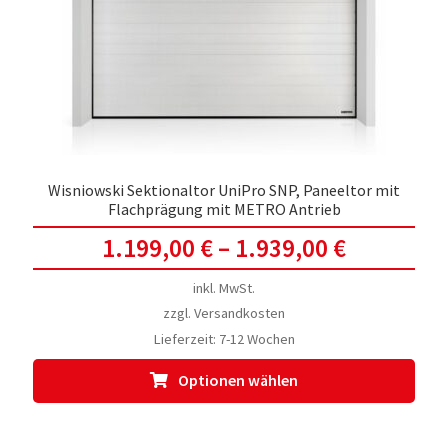
auf
der
Prod
gewä
werd
Wisniowski Sektionaltor UniPro SNP, Paneeltor mit
Flachprägung mit METRO Antrieb
1.199,00
€
–
1.939,00
€
inkl. MwSt.
zzgl.
Versandkosten
Lieferzeit:
7-12 Wochen
Dies
Optionen wählen
Prod
weis
meh