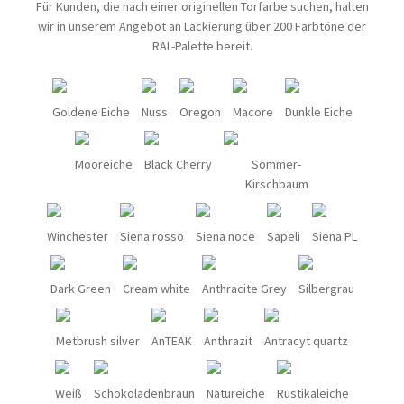
Für Kunden, die nach einer originellen Torfarbe suchen, halten
wir in unserem Angebot an Lackierung über 200 Farbtöne der
RAL-Palette bereit.
Goldene Eiche
Nuss
Oregon
Macore
Dunkle Eiche
Mooreiche
Black Cherry
Sommer-
Kirschbaum
Winchester
Siena rosso
Siena noce
Sapeli
Siena PL
Dark Green
Cream white
Anthracite Grey
Silbergrau
Metbrush silver
AnTEAK
Anthrazit
Antracyt quartz
Weiß
Schokoladenbraun
Natureiche
Rustikaleiche