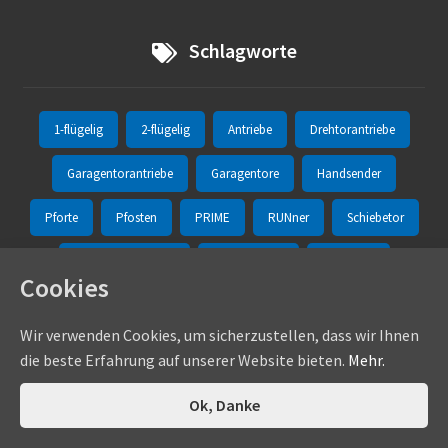
Schlagworte
1-flügelig
2-flügelig
Antriebe
Drehtorantriebe
Garagentorantriebe
Garagentore
Handsender
Pforte
Pfosten
PRIME
RUNner
Schiebetor
Schiebetorantriebe
Schnellfalttor
Segmente
Cookies
Sektionaltore
Sommer
Sportzaun
STArter S2
Wir verwenden Cookies, um sicherzustellen, dass wir Ihnen
STArter S3+
Steuerung
Twist 200 E
Twist 200 EL
die beste Erfahrung auf unserer Website bieten.
Mehr.
Twist 350
Twist 350 Rapido
Twist AM
Twist M
0
Ok, Danke
Suchen
Suchen
Twist ML
Twist UG
Twist XL
UniPro