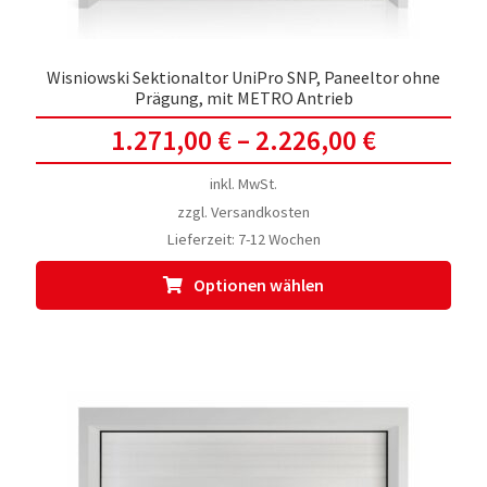
werd
Wisniowski Sektionaltor UniPro SNP, Paneeltor ohne
Prägung, mit METRO Antrieb
1.271,00
€
–
2.226,00
€
inkl. MwSt.
zzgl.
Versandkosten
Lieferzeit:
7-12 Wochen
Dies
Optionen wählen
Prod
weis
meh
Vari
auf.
Die
Opti
kön