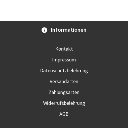
Vari
auf.
Die
Opti
Informationen
kön
auf
der
Kontakt
Prod
Impressum
gewä
werd
Datenschutzbelehrung
Versandarten
Zahlungsarten
Widerrufsbelehrung
AGB