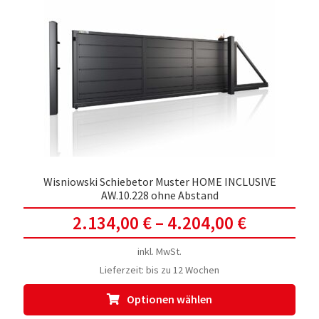
Die
Opti
kön
auf
der
Prod
gewä
werd
Wisniowski Schiebetor Muster HOME INCLUSIVE
AW.10.228 ohne Abstand
2.134,00
€
–
4.204,00
€
inkl. MwSt.
Lieferzeit:
bis zu 12 Wochen
Dies
Optionen wählen
Prod