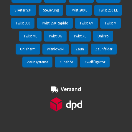
STArter S3+
Steuerung
Twist 200 E
Twist 200 EL
Twist 350
Twist 350 Rapido
Twist AM
Twist M
Twist ML
Twist UG
Twist XL
UniPro
UniTherm
Wisniowski
Zaun
Zaunfelder
Zaunsysteme
Zubehör
Zweiflügeltor
Versand