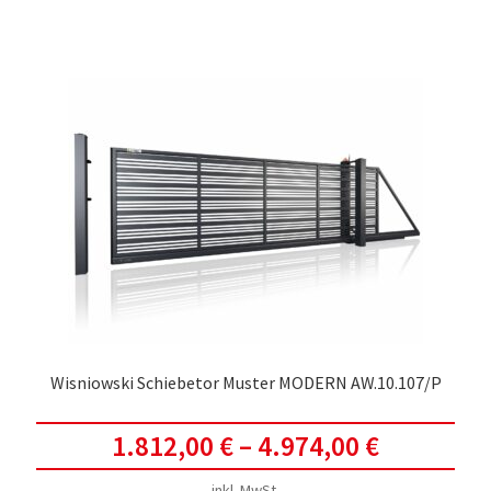
weis
meh
Vari
auf.
Die
Opti
kön
auf
der
Prod
gewä
werd
Wisniowski Schiebetor Muster MODERN AW.10.107/P
1.812,00
€
–
4.974,00
€
inkl. MwSt.