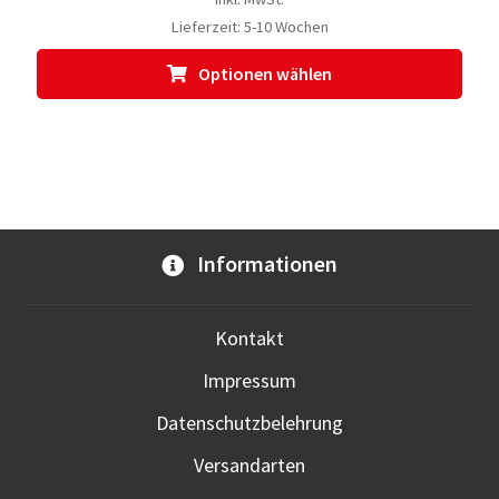
Lieferzeit:
5-10 Wochen
Dies
Optionen wählen
Prod
weis
meh
Vari
auf.
Die
Opti
Informationen
kön
auf
der
Kontakt
Prod
Impressum
gewä
werd
Datenschutzbelehrung
Versandarten