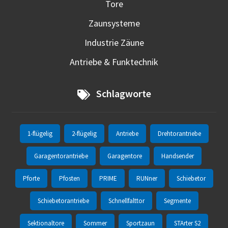
Tore
Zaunsysteme
Industrie Zäune
Antriebe & Funktechnik
Schlagworte
1-flügelig
2-flügelig
Antriebe
Drehtorantriebe
Garagentorantriebe
Garagentore
Handsender
Pforte
Pfosten
PRIME
RUNner
Schiebetor
Schiebetorantriebe
Schnellfalttor
Segmente
Sektionaltore
Sommer
Sportzaun
STArter S2