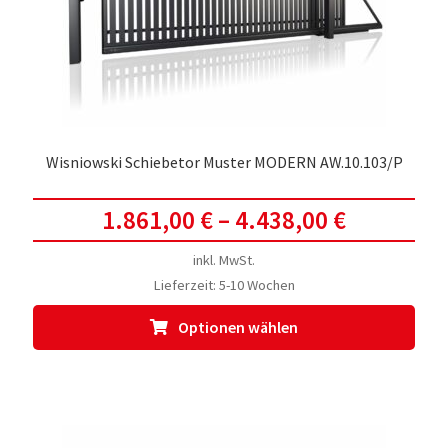
Wisniowski Schiebetor Muster MODERN AW.10.103/P
1.861,00
€
–
4.438,00
€
inkl. MwSt.
Lieferzeit:
5-10 Wochen
Dies
Optionen wählen
Prod
weis
meh
Vari
auf.