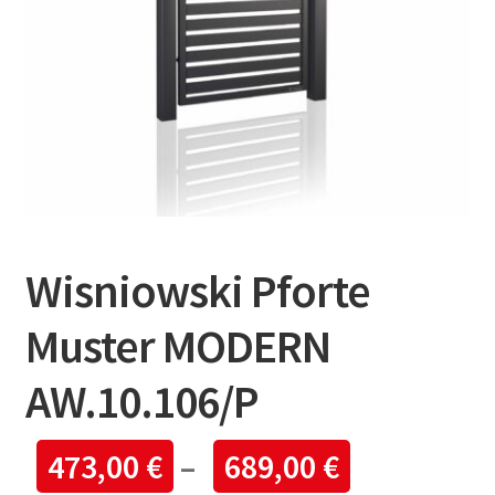
Wisniowski Pforte
Muster MODERN
AW.10.106/P
473,00
€
–
689,00
€