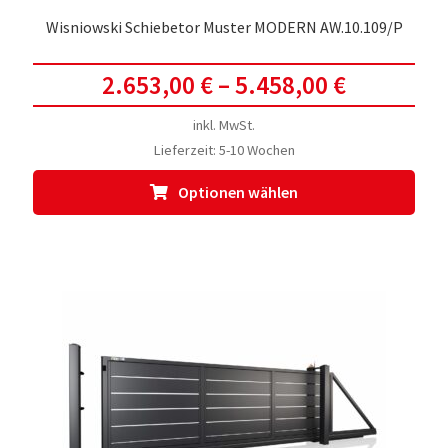
Wisniowski Schiebetor Muster MODERN AW.10.109/P
2.653,00
€
–
5.458,00
€
inkl. MwSt.
Lieferzeit:
5-10 Wochen
Dies
Optionen wählen
Prod
weis
meh
Vari
auf.
Die
Opti
kön
auf
der