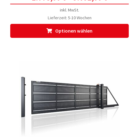
inkl. MwSt.
Lieferzeit:
5-10 Wochen
Dies
Optionen wählen
Prod
weis
meh
Vari
auf.
Die
Opti
kön
auf
der
Prod
gewä
werd