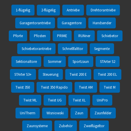
1-flügelig
2-flügelig
Antriebe
Drehtorantriebe
Garagentorantriebe
Garagentore
Handsender
Pforte
Pfosten
PRIME
RUNner
Schiebetor
Schiebetorantriebe
Schnellfalttor
Segmente
Sektionaltore
Sommer
Sportzaun
STArter S2
STArter S3+
Steuerung
Twist 200 E
Twist 200 EL
Twist 350
Twist 350 Rapido
Twist AM
Twist M
Twist ML
Twist UG
Twist XL
UniPro
UniTherm
Wisniowski
Zaun
Zaunfelder
Zaunsysteme
Zubehör
Zweiflügeltor