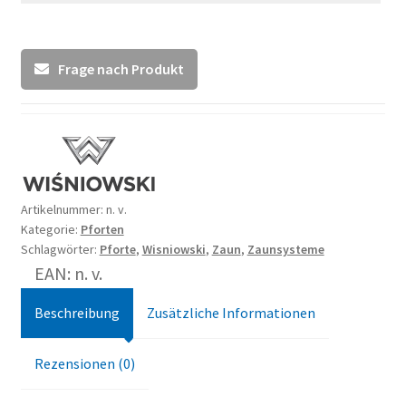
Frage nach Produkt
Artikelnummer:
n. v.
Kategorie:
Pforten
Schlagwörter:
Pforte
,
Wisniowski
,
Zaun
,
Zaunsysteme
EAN: n. v.
Beschreibung
Zusätzliche Informationen
Rezensionen (0)