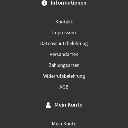
Informationen
kön
auf
der
Kontakt
Prod
Impressum
gewä
werd
Datenschutzbelehrung
Versandarten
Zahlungsarten
Widerrufsbelehrung
AGB
Mein Konto
Mein Konto