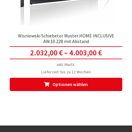
Prod
gewä
werd
Wisniowski Schiebetor Muster HOME INCLUSIVE
AW.10.228 mit Abstand
2.032,00
€
–
4.003,00
€
inkl. MwSt.
Lieferzeit:
bis zu 12 Wochen
Dies
Optionen wählen
Prod
weis
meh
Vari
auf.
Die
Opti