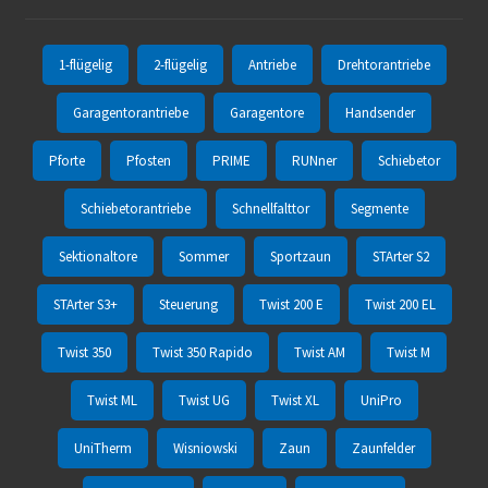
1-flügelig
2-flügelig
Antriebe
Drehtorantriebe
Garagentorantriebe
Garagentore
Handsender
Pforte
Pfosten
PRIME
RUNner
Schiebetor
Schiebetorantriebe
Schnellfalttor
Segmente
Sektionaltore
Sommer
Sportzaun
STArter S2
STArter S3+
Steuerung
Twist 200 E
Twist 200 EL
Twist 350
Twist 350 Rapido
Twist AM
Twist M
Twist ML
Twist UG
Twist XL
UniPro
UniTherm
Wisniowski
Zaun
Zaunfelder