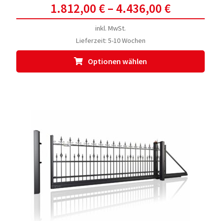
1.812,00
€
–
4.436,00
€
inkl. MwSt.
Lieferzeit:
5-10 Wochen
Dies
Optionen wählen
Prod
weis
meh
Vari
auf.
Die
Opti
kön
auf
der
Prod
gewä
werd