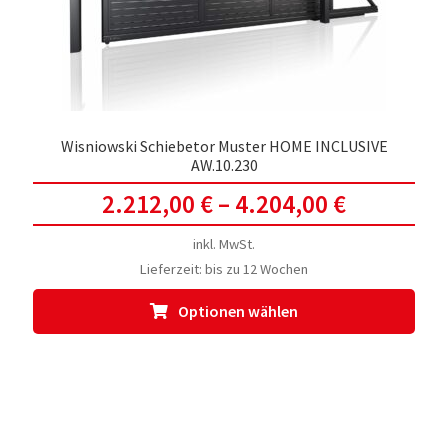
der
Prod
gewä
werd
Wisniowski Schiebetor Muster HOME INCLUSIVE
AW.10.230
2.212,00
€
–
4.204,00
€
inkl. MwSt.
Lieferzeit:
bis zu 12 Wochen
Dies
Optionen wählen
Prod
weis
meh
Vari
auf.
Die