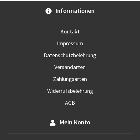
Opti
Informationen
kön
auf
der
Kontakt
Prod
Impressum
gewä
werd
Datenschutzbelehrung
Versandarten
Zahlungsarten
Widerrufsbelehrung
AGB
Mein Konto