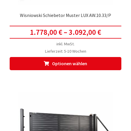
Wisniowski Schiebetor Muster LUX AW.10.33/P
1.778,00
€
–
3.092,00
€
inkl. MwSt.
Lieferzeit:
5-10 Wochen
Dies
Optionen wählen
Prod
weis
meh
Vari
auf.
Die
Opti
kön
auf