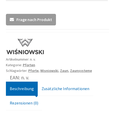
Frage nach Produkt
Artikelnummer:
n. v.
Kategorie:
Pforten
Schlagwörter:
Pforte
,
Wisniowski
,
Zaun
,
Zaunsysteme
EAN: n. v.
Beschreibung
Zusätzliche Informationen
Rezensionen (0)