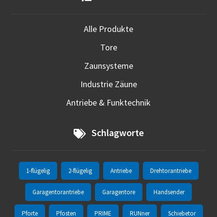
Alle Produkte
Tore
Zaunsysteme
Industrie Zäune
Antriebe & Funktechnik
Schlagworte
1-flügelig
2-flügelig
Antriebe
Drehtorantriebe
Garagentorantriebe
Garagentore
Handsender
Pforte
Pfosten
PRIME
RUNner
Schiebetor