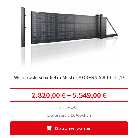
Wisniowski Schiebetor Muster MODERN AW.10.111/P
2.820,00
€
–
5.549,00
€
inkl. MwSt.
Lieferzeit:
5-10 Wochen
Dies
Optionen wählen
Prod