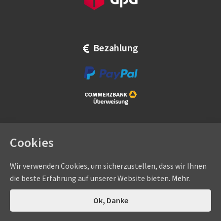
Bezahlung
Cookies
Wir verwenden Cookies, um sicherzustellen, dass wir Ihnen
die beste Erfahrung auf unserer Website bieten.
Mehr.
Copyright © by
eadams.de
/
eADAMS GmbH
- Sommer-, Nice-,
Hörmann-, Somfy-, Faac-, Marantec-, Wiśniowski-
0
Ok, Danke
Suchen
Suchen
Vertragshändler