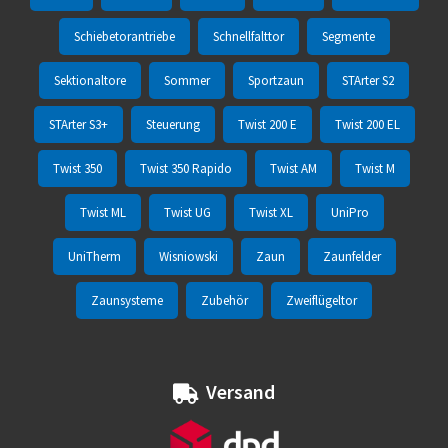
Schiebetorantriebe
Schnellfalttor
Segmente
Sektionaltore
Sommer
Sportzaun
STArter S2
STArter S3+
Steuerung
Twist 200 E
Twist 200 EL
Twist 350
Twist 350 Rapido
Twist AM
Twist M
Twist ML
Twist UG
Twist XL
UniPro
UniTherm
Wisniowski
Zaun
Zaunfelder
Zaunsysteme
Zubehör
Zweiflügeltor
Versand