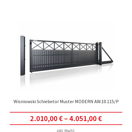
weis
meh
Vari
auf.
Die
Opti
kön
auf
der
Prod
gewä
werd
Wisniowski Schiebetor Muster MODERN AW.10.115/P
2.010,00
€
–
4.051,00
€
inkl. MwSt.