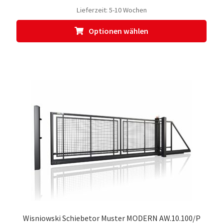
Lieferzeit:
5-10 Wochen
Dies
Optionen wählen
Prod
weis
meh
Vari
auf.
Die
Opti
kön
auf
der
Prod
gewä
werd
Wisniowski Schiebetor Muster MODERN AW.10.100/P