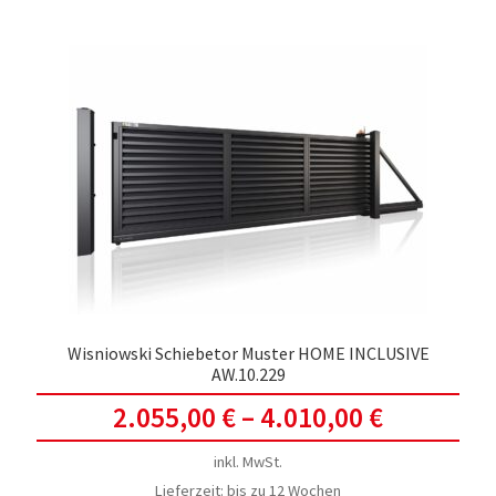
meh
Vari
auf.
Die
Opti
kön
auf
der
Prod
gewä
werd
Wisniowski Schiebetor Muster HOME INCLUSIVE
AW.10.229
2.055,00
€
–
4.010,00
€
inkl. MwSt.
Lieferzeit:
bis zu 12 Wochen