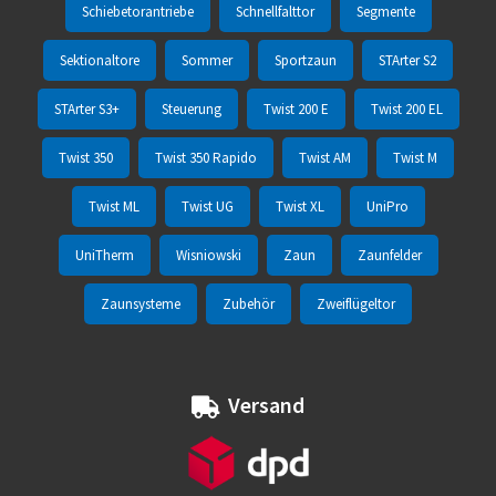
Schiebetorantriebe
Schnellfalttor
Segmente
Sektionaltore
Sommer
Sportzaun
STArter S2
STArter S3+
Steuerung
Twist 200 E
Twist 200 EL
Twist 350
Twist 350 Rapido
Twist AM
Twist M
Twist ML
Twist UG
Twist XL
UniPro
UniTherm
Wisniowski
Zaun
Zaunfelder
Zaunsysteme
Zubehör
Zweiflügeltor
Versand