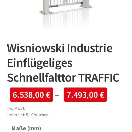
Wisniowski Industrie
Einflügeliges
Schnellfalttor TRAFFIC
6.538,00
€
–
7.493,00
€
inkl. MwSt.
Lieferzeit:
5-10 Wochen
Maße (mm)