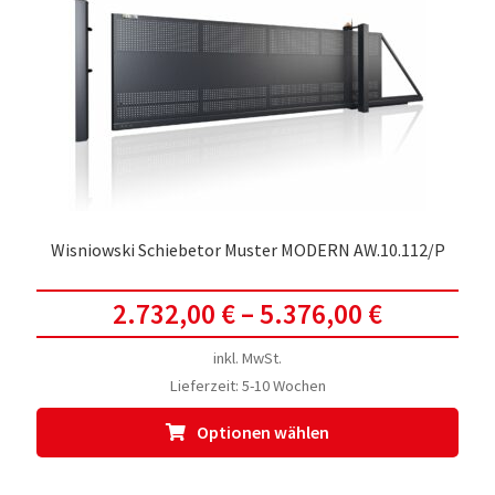
Wisniowski Schiebetor Muster MODERN AW.10.112/P
2.732,00
€
–
5.376,00
€
inkl. MwSt.
Lieferzeit:
5-10 Wochen
Dies
Optionen wählen
Prod
weis