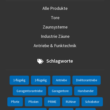
Alle Produkte
Tore
Zaunsysteme
Industrie Zäune
Antriebe & Funktechnik
Schlagworte
1-flügelig
2-flügelig
Antriebe
Drehtorantriebe
Garagentorantriebe
Garagentore
Handsender
Pforte
Pfosten
PRIME
RUNner
Schiebetor