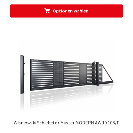
Dies
Optionen wählen
Prod
weis
meh
Vari
auf.
Die
Opti
kön
auf
der
Prod
gewä
werd
Wisniowski Schiebetor Muster MODERN AW.10.108/P