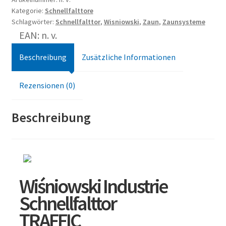
Kategorie:
Schnellfalttore
Schlagwörter:
Schnellfalttor
,
Wisniowski
,
Zaun
,
Zaunsysteme
EAN: n. v.
Beschreibung
Zusätzliche Informationen
Rezensionen (0)
Beschreibung
Wiśniowski Industrie
Schnellfalttor
TRAFFIC