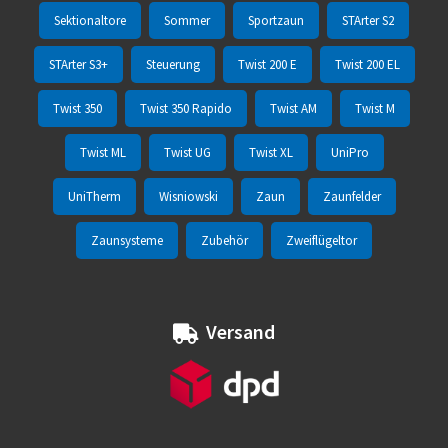
Sektionaltore
Sommer
Sportzaun
STArter S2
STArter S3+
Steuerung
Twist 200 E
Twist 200 EL
Twist 350
Twist 350 Rapido
Twist AM
Twist M
Twist ML
Twist UG
Twist XL
UniPro
UniTherm
Wisniowski
Zaun
Zaunfelder
Zaunsysteme
Zubehör
Zweiflügeltor
Versand