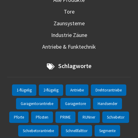
Tore
Zaunsysteme
Industrie Zäune
Antriebe & Funktechnik
Schlagworte
1-flügelig
2-flügelig
Antriebe
Drehtorantriebe
Garagentorantriebe
Garagentore
Handsender
Pforte
Pfosten
PRIME
RUNner
Schiebetor
Schiebetorantriebe
Schnellfalttor
Segmente