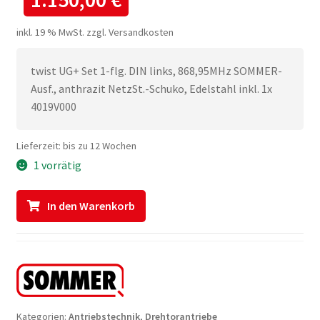
inkl. 19 % MwSt.
zzgl.
Versandkosten
twist UG+ Set 1-flg. DIN links, 868,95MHz SOMMER-
Ausf., anthrazit NetzSt.-Schuko, Edelstahl inkl. 1x
4019V000
Lieferzeit:
bis zu 12 Wochen
1 vorrätig
Sommer
In den Warenkorb
Twist
UG+
Set
1-
flüglig
Kategorien:
Antriebstechnik
,
Drehtorantriebe