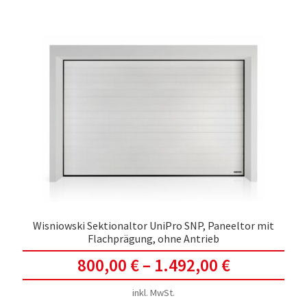
meh
Vari
auf.
Die
Opti
kön
auf
der
Prod
gewä
werd
Wisniowski Sektionaltor UniPro SNP, Paneeltor mit
Flachprägung, ohne Antrieb
800,00
€
–
1.492,00
€
inkl. MwSt.