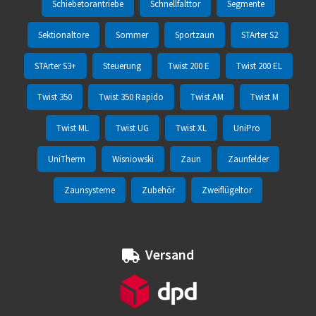
Schiebetorantriebe
Schnellfalttor
Segmente
Sektionaltore
Sommer
Sportzaun
STArter S2
STArter S3+
Steuerung
Twist 200 E
Twist 200 EL
Twist 350
Twist 350 Rapido
Twist AM
Twist M
Twist ML
Twist UG
Twist XL
UniPro
UniTherm
Wisniowski
Zaun
Zaunfelder
Zaunsysteme
Zubehör
Zweiflügeltor
Versand