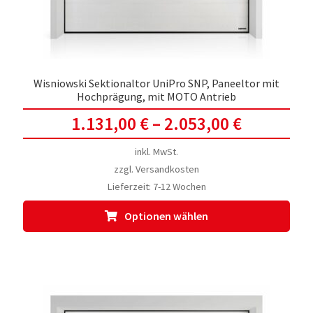
Prod
gewä
werd
Wisniowski Sektionaltor UniPro SNP, Paneeltor mit
Hochprägung, mit MOTO Antrieb
1.131,00
€
–
2.053,00
€
inkl. MwSt.
zzgl.
Versandkosten
Lieferzeit:
7-12 Wochen
Dies
Optionen wählen
Prod
weis
meh
Vari
auf.
Die