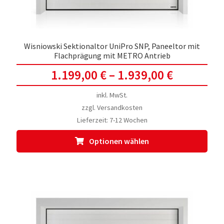
werd
Wisniowski Sektionaltor UniPro SNP, Paneeltor mit
Flachprägung mit METRO Antrieb
1.199,00
€
–
1.939,00
€
inkl. MwSt.
zzgl.
Versandkosten
Lieferzeit:
7-12 Wochen
Dies
Optionen wählen
Prod
weis
meh
Vari
auf.
Die
Opti