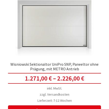
Die
Opti
kön
auf
der
Prod
gewä
werd
Wisniowski Sektionaltor UniPro SNP, Paneeltor ohne
Prägung, mit METRO Antrieb
1.271,00
€
–
2.226,00
€
inkl. MwSt.
zzgl.
Versandkosten
Lieferzeit:
7-12 Wochen
Dies