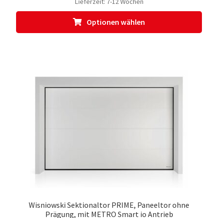
Lieferzeit:
7-12 Wochen
Dies
Optionen wählen
Prod
weis
meh
Vari
auf.
Die
Opti
kön
auf
der
Prod
gewä
werd
Wisniowski Sektionaltor PRIME, Paneeltor ohne
Prägung, mit METRO Smart io Antrieb