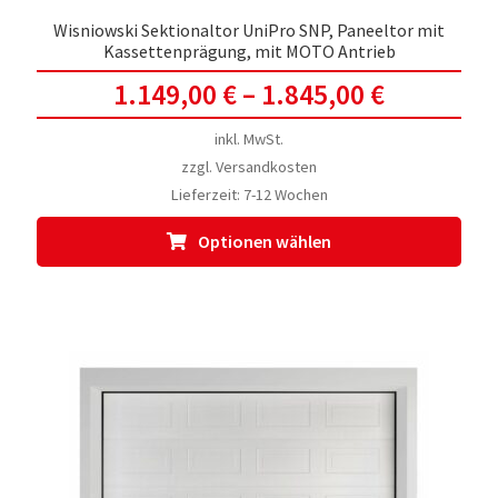
Wisniowski Sektionaltor UniPro SNP, Paneeltor mit
Kassettenprägung, mit MOTO Antrieb
1.149,00
€
–
1.845,00
€
inkl. MwSt.
zzgl.
Versandkosten
Lieferzeit:
7-12 Wochen
Dies
Optionen wählen
Prod
weis
meh
Vari
auf.
Die
Opti
kön
auf