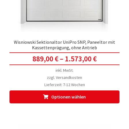
der
Prod
gewä
werd
Wisniowski Sektionaltor UniPro SNP, Paneeltor mit
Kassettenprägung, ohne Antrieb
889,00
€
–
1.573,00
€
inkl. MwSt.
zzgl.
Versandkosten
Lieferzeit:
7-12 Wochen
Dies
Optionen wählen
Prod
weis
meh
Vari
auf.