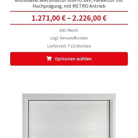
Wisniowski Sektionaltor UniPro SNP, Paneeltor mit
Hochprägung, mit METRO Antrieb
1.271,00
€
–
2.226,00
€
inkl. MwSt.
zzgl.
Versandkosten
Lieferzeit:
7-12 Wochen
Dies
Optionen wählen
Prod
weis
meh
Vari
auf.
Die
Opti
kön
auf
der