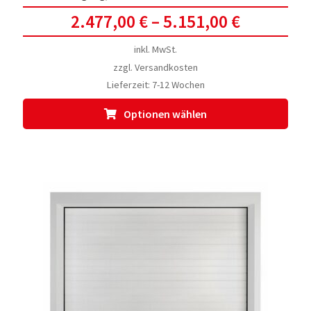
2.477,00
€
–
5.151,00
€
inkl. MwSt.
zzgl.
Versandkosten
Lieferzeit:
7-12 Wochen
Dies
Optionen wählen
Prod
weis
meh
Vari
auf.
Die
Opti
kön
auf
der
Prod
gewä