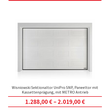
weis
meh
Vari
auf.
Die
Opti
kön
auf
der
Prod
gewä
werd
Wisniowski Sektionaltor UniPro SNP, Paneeltor mit
Kassettenprägung, mit METRO Antrieb
1.288,00
€
–
2.019,00
€