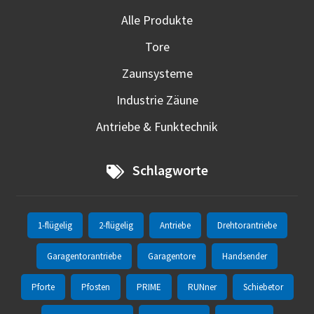
Alle Produkte
Tore
Zaunsysteme
Industrie Zäune
Antriebe & Funktechnik
Schlagworte
1-flügelig
2-flügelig
Antriebe
Drehtorantriebe
Garagentorantriebe
Garagentore
Handsender
Pforte
Pfosten
PRIME
RUNner
Schiebetor