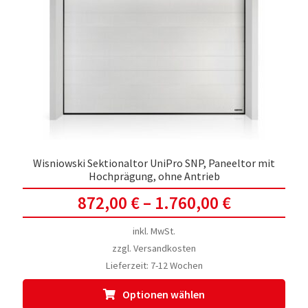
Opti
kön
auf
der
Prod
gewä
werd
Wisniowski Sektionaltor UniPro SNP, Paneeltor mit
Hochprägung, ohne Antrieb
872,00
€
–
1.760,00
€
inkl. MwSt.
zzgl.
Versandkosten
Lieferzeit:
7-12 Wochen
Dies
Optionen wählen
Prod