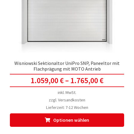
kön
auf
der
Prod
gewä
werd
Wisniowski Sektionaltor UniPro SNP, Paneeltor mit
Flachprägung mit MOTO Antrieb
1.059,00
€
–
1.765,00
€
inkl. MwSt.
zzgl.
Versandkosten
Lieferzeit:
7-12 Wochen
Dies
Optionen wählen
Prod
weis