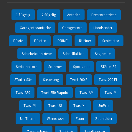
1-flügelig
2-flügelig
Antriebe
Drehtorantriebe
Garagentorantriebe
Garagentore
Handsender
Pforte
Pfosten
PRIME
RUNner
Schiebetor
Schiebetorantriebe
Schnellfalttor
Segmente
Sektionaltore
Sommer
Sportzaun
STArter S2
STArter S3+
Steuerung
Twist 200 E
Twist 200 EL
Twist 350
Twist 350 Rapido
Twist AM
Twist M
Twist ML
Twist UG
Twist XL
UniPro
UniTherm
Wisniowski
Zaun
Zaunfelder
Zaunsysteme
Zubehör
Zweiflügeltor