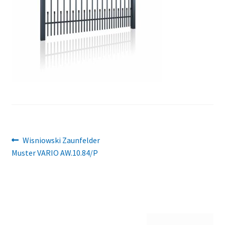
Beitragsnavigation
Vorheriger
Wisniowski Zaunfelder
Beitrag:
Muster VARIO AW.10.84/P